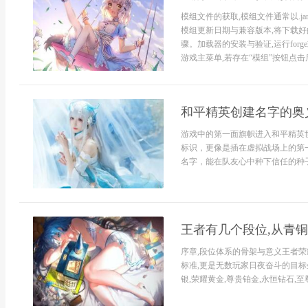
模组文件的获取,模组文件通常以.jar
模组更新日期与兼容版本,将下载好的
骤。加载器的安装与验证,运行forg
游戏主菜单,若存在“模组”按钮点击后
和平精英创建名字的奥
游戏中的第一面旗帜进入和平精英
标识，更像是插在虚拟战场上的第
名字，能在队友心中种下信任的种子
王者有几个段位,从青
序章,段位体系的骨架与意义王者荣
标准,更是无数玩家日夜奋斗的目标
银,荣耀黄金,尊贵铂金,永恒钻石,至