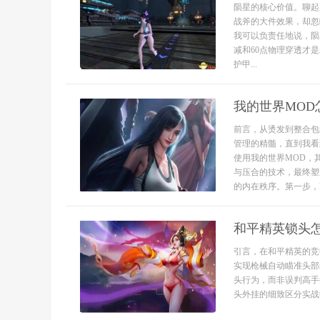
陨星的核心价值。聊起
战斧的大件效果，却忽
我可以负责任地说，陨
减和60点物理穿透才
护甲...
我的世界MO
前言，从烫发到整合包
管理的精髓，直到我看
使用我的世界MOD，
与压合的技术，最终塑
的内在秩序。第一步，准
和平精英锁头
引言，在和平精英的竞
实现枪械自动瞄准头部
头行为，而非误判高手
头外挂的细致区分实战