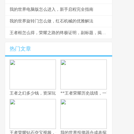
我的世界电脑版怎么进入，新手启程完全指南
我的世界旋转门怎么做，红石机械的优雅解法
王者框怎么得，荣耀之路的终极证明，副标题，揭秘段位边框获取之道
热门文章
王者之幻多少钱，资深玩家眼中的价格真相
**王者荣耀历史战绩，一面映照竞技之路
王者荣耀钻石夺宝视频，一场关于运气的豪赌与策略的博弈
我的世界投掷器合成表探秘，方块背后