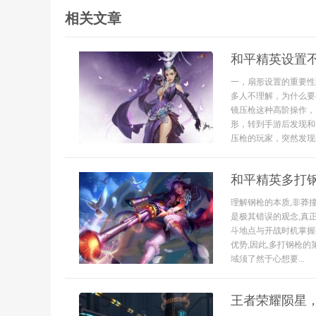
相关文章
和平精英设置
一，扇形设置的重要性
多人不理解，为什么要
镜压枪这种高阶操作，
形，转到手游后发现和
压枪的玩家，突然发现
和平精英多打
理解钢枪的本质,非莽
是极其错误的观念,真
斗地点与开战时机掌握
优势,因此,多打钢枪
域须了然于心想要...
王者荣耀陨星