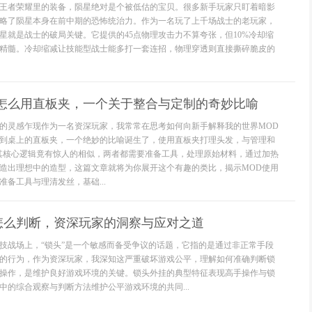
王者荣耀里的装备，陨星绝对是个被低估的宝贝。很多新手玩家只盯着暗影
略了陨星本身在前中期的恐怖统治力。作为一名玩了上千场战士的老玩家，
星就是战士的破局关键。它提供的45点物理攻击力不算夸张，但10%冷却缩
是精髓。冷却缩减让技能型战士能多打一套连招，物理穿透则直接撕碎脆皮的
D怎么用直板夹，一个关于整合与定制的奇妙比喻
的灵感乍现作为一名资深玩家，我常常在思考如何向新手解释我的世界MOD
到桌上的直板夹，一个绝妙的比喻诞生了，使用直板夹打理头发，与管理和
其核心逻辑竟有惊人的相似，两者都需要准备工具，处理原始材料，通过加热
造出理想中的造型，这篇文章就将为你展开这个有趣的类比，揭示MOD使用
备工具与理清发丝，基础...
怎么判断，资深玩家的洞察与应对之道
技战场上，“锁头”是一个敏感而备受争议的话题，它指的是通过非正常手段
的行为，作为资深玩家，我深知这严重破坏游戏公平，理解如何准确判断锁
操作，是维护良好游戏环境的关键。锁头外挂的典型特征表现高手操作与锁
中的综合观察与判断方法维护公平游戏环境的共同...