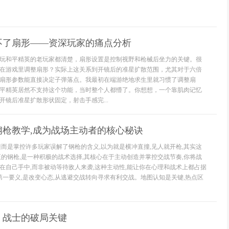
不了扇形——资深玩家的痛点分析
玩和平精英的老玩家都清楚，扇形设置是控制视野和枪械后坐力的关键。很
在游戏里调整扇形？实际上这关系到开镜后的准星扩散范围，尤其对于六倍
扇形参数能直接决定子弹落点。我最初在端游绝地求生里就习惯了调整扇
平精英居然不支持这个功能，当时整个人都懵了。你想想，一个靠肌肉记忆
开镜后准星扩散形状固定，射击手感完...
钢枪教学,成为战场主动者的核心秘诀
撞而是掌控许多玩家误解了钢枪的含义,以为就是横冲直撞,见人就开枪,其实这
正的钢枪,是一种积极的战术选择,其核心在于主动创造并掌控交战节奏,你将战
在自己手中,而非被动等待敌人来袭,这种主动性,能让你在心理和战术上都占据
的第一要义,是改变心态,从逃避交战转向寻求有利交战。地图认知是关键,热点区
，战士的破局关键