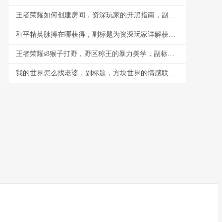
王者荣耀如何创建房间，资深玩家的开黑指南，副标题，从零开始打造专属对战空间
和平精英脉搏在哪获得，副标题为资深玩家详解获取途径与实战价值
王者荣耀s8猴子打野，野区称王的暴力美学，副标题，一棒定江山的节奏艺术
我的世界怎么找老婆，副标题，方块世界的情感联结之道