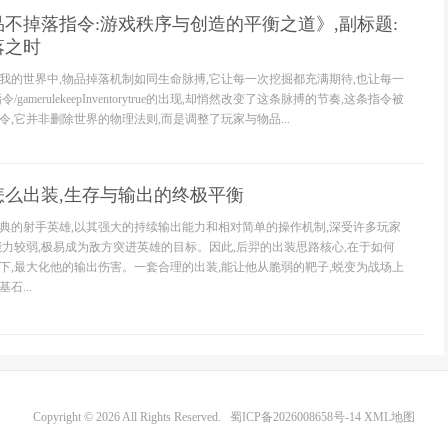
不掉落指令:游戏秩序与创造的平衡之道》,副标题:
落之时
我的世界中,物品掉落机制如同生命脉搏,它让每一次挖掘都充满期待,也让每一
amerulekeepInventorytrue的出现,却悄然改变了这条脉搏的节奏,这条指令被
,它并非删除世界的物理法则,而是调整了玩家与物品...
怎么出装,生存与输出的终极平衡
典的射手英雄,以其强大的持续输出能力和相对简单的操作机制,深受许多玩家
能力较弱,极易成为敌方突进英雄的目标。因此,后羿的出装思路核心,在于如何
下,最大化他的输出伤害。一套合理的出装,能让他从脆弱的靶子,蜕变为战场上
石...
Copyright © 2026 All Rights Reserved.
蜀ICP备2026008658号-14
XML地图