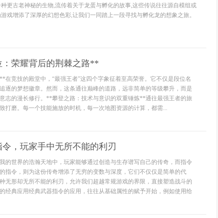
一种更古老神秘的生物,流传着关于龙蛋与孵化的故事,这些传说往往源自模组或
为游戏增添了深厚的幻想色彩,让我们一同踏上一段寻找与孵化龙的想象之旅。
位：荣耀背后的荆棘之路**
点**在竞技的殿堂中，“最强王者”这四个字象征着至高荣誉。它不仅是段位名
追逐的梦想徽章。然而，这条通往巅峰的道路，远非简单的等级攀升，而是
意志的漫长修行。**攀登之路：技术与意识的双重锤炼**通往最强王者的旅
致打磨。每一个技能施放的时机，每一次地图资源的计算，都需...
指令，玩家手中无所不能的利刃
我的世界的浩瀚天地中，玩家能够通过创造与生存谱写自己的传奇，而指令
的指令，则为这份传奇增添了无穷的变数与深度，它们不仅仅是简单的代
种无形却无所不能的利刃，允许我们超越常规游戏的界限，直接塑造战斗的
的经典应用经典武器指令的应用，往往从基础属性的赋予开始，例如使用给