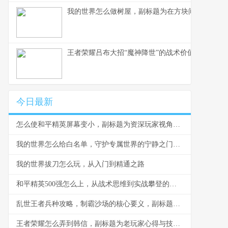
我的世界怎么做树屋，副标题为在方块间构筑天空
王者荣耀吕布大招“魔神降世”的战术价值与实战应用
今日最新
怎么使和平精英屏幕变小，副标题为资深玩家视角下的界面优化攻略
我的世界怎么给白名单，守护专属世界的宁静之门，副标题，一份细致入微的权限管理指南
我的世界拔刀怎么玩，从入门到精通之路
和平精英500强怎么上，从战术思维到实战攀登的进阶之路
乱世王者兵种攻略，制霸沙场的核心要义，副标题为兵种相克与协同的艺术
王者荣耀怎么弄到韩信，副标题为老玩家心得与技巧分享