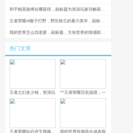
和平精英脉搏在哪获得，副标题为资深玩家详解获取途径与实战价值
王者荣耀s8猴子打野，野区称王的暴力美学，副标题，一棒定江山的节奏艺术
我的世界怎么找老婆，副标题，方块世界的情感联结之道
热门文章
王者之幻多少钱，资深玩家眼中的价格真相
**王者荣耀历史战绩，一面映照竞技之路
王者荣耀钻石夺宝视频，一场关于运气的豪赌与策略的博弈
我的世界投掷器合成表探秘，方块背后