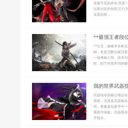
直接可见的存在,而是
玩家社区的创意,它们
龙蛋的获...
**最强王者段
**引言：巅峰并非终
称，更是无数玩家日夜
一场考验心智、技术与
程，始于对基本功的极
我的世界武器
武器指令的核心地位在
系统，尤其是武器相关
码，更像是玩家手中一
规则与体验。武器指令
予指令...