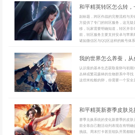
和平精英转区怎么转，
副标题，跨区作战的完整流程与关
方提供了专门的转区服务，这无疑
移，玩家需要明确知道，转区并非
前，转区服务主要支持安卓与苹果
诸如微信区与QQ区这样的账号体系之
我的世界怎么养蚕，从
认识蚕的基本生态获取蚕卵与初期
丛林或繁花森林的生物群系中寻找
这些米粒般的卵，你需要一个安全且
和平精英新赛季皮肤兑
赛季兑换系统的变化新赛季的皮肤
前全靠自己翻活动列表现在有明确
挑战、周末打卡甚至组队开黑都能