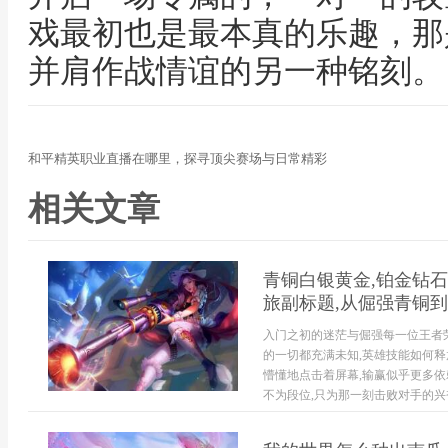
戏最初也是最本真的乐趣，那
并肩作战情谊的另一种铭刻。
和平精英职业直播在哪里，探寻顶尖赛场与日常精彩
相关文章
青铜白银黄金,铂金钻石
旅副标题,从倔强青铜
入门之初的迷茫与倔强每一位王者荣
的一切都充满未知,英雄技能如何释
懵懂地点击着屏幕,输赢似乎更多依赖
不为段位,只为那一刻击败对手的兴奋