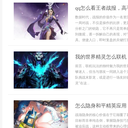
qq怎么看王者战报，
数据时代，战报的价值作为一名资
一局对战，不仅是操作的比拼，更
分析之门的钥匙，它不再只是简单
到微观，逐一拆解自己的表现，对
具。便捷入口，即时复盘的关键打开q
我的世界精灵怎么联机
前言，联机玩法的独特魅力我的世
够迷人，但当与朋友一同踏入这个
队挑战末影龙，或是进行一场友好的
灵”在这...
怎么隐身和平精英应用
战场隐身的核心价值在于它颠覆了
目标而非单纯击倒，掌握隐身技巧
被迫应战，这种主动权带来的心理优