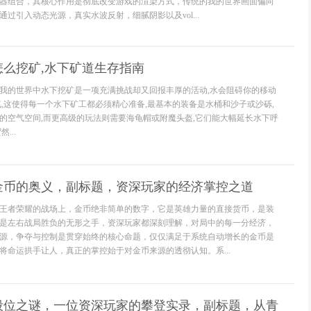
器组合，其核心作用是彻底改变游戏的渲染方式，传统的我的世界画面偏向
过引入动态光源，真实水波反射，细腻阴影以及vol...
怎么挖矿,水下矿道生存指南
我的世界中水下挖矿是一项充满挑战却又回报丰厚的活动,水会阻碍你的移动
气,这使得每一个水下矿工都必须精心准备,最基本的装备是水桶和沙子或沙砾,
的空气空间,而更高级的玩法则需要海龟帽或附魔头盔,它们能大幅延长水下呼
...
金币的奥义，副标题，资深玩家的经济掌控之道
王者荣耀的战场上，金币绝非简单的数字，它是英雄力量的直接货币，是装
是左右战局胜负的无形之手，资深玩家都深刻理解，对局中的每一分经济，
源，争夺与控制是贯穿始终的核心命题，仅仅满足于系统自动增长的金币是
将命运拱手让人，真正的掌控始于对金币来源的透彻认知。系...
段位之谜，一位资深玩家的攀登实录，副标题，从青