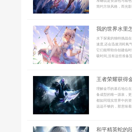
准确说是资源包与着色
简约方块风格，而光影通
我的世界水里
水下探索的独特挑战在
速度,还会迅速消耗氧
它们能帮助你创建临时
吸时间,没有这些准备贸然
王者荣耀获得
理解金币的基石地位在
备成型的唯一源泉，更
都如同现实世界中的资
远远不够的，那意味着
和平精英蛇的