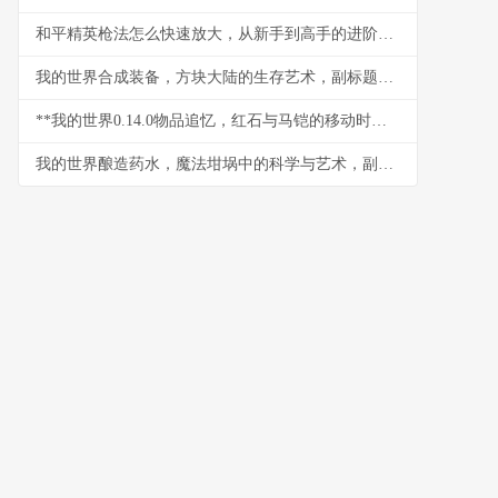
和平精英枪法怎么快速放大，从新手到高手的进阶之路
我的世界合成装备，方块大陆的生存艺术，副标题，从木剑到下界合金的装备进化之路
**我的世界0.14.0物品追忆，红石与马铠的移动时代**
我的世界酿造药水，魔法坩埚中的科学与艺术，副标题，从基础药水到神效附魔的完全指南