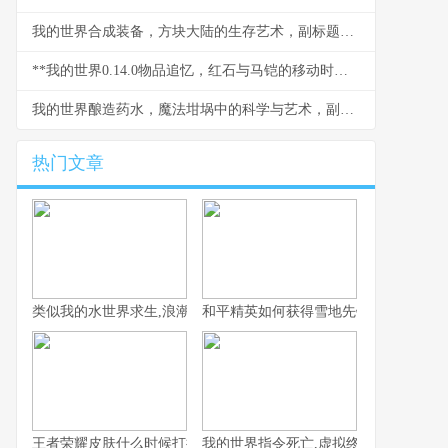
我的世界合成装备，方块大陆的生存艺术，副标题，从木剑到下界合金的装备进化之路
**我的世界0.14.0物品追忆，红石与马铠的移动时代**
我的世界酿造药水，魔法坩埚中的科学与艺术，副标题，从基础药水到神效附魔的完全指南
热门文章
类似我的水世界求生,浪潮中的孤独与希望
和平精英如何获得雪地先锋，雪地生存
王者荣耀皮肤什么时候打折，资深玩家揭秘折扣规律
我的世界指令死亡,虚拟终结与真实隐喻