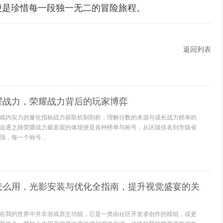
便是珍惜每一段独一无二的冒险旅程。
返回列表
耀战力，荣耀战力背后的玩家博弈
戏内实力的量化指标战力获取机制剖析，理解分数的来源与成长战力榜单的
追逐之路荣耀战力最直观的体现便是各种榜单与称号，从区级排名到市级省
，每一个称号...
怎么用，光影安装与优化全指南，提升视觉盛宴的关
在我的世界中并非游戏原生功能，它是一类由社区开发者创作的模组，或更