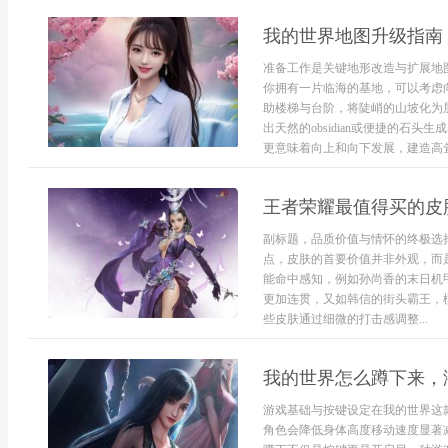
我的世界地图升级指南
准备工作是关键地形改造与扩展地
你拥有一片临海的基地，可以考虑
助楼梯与台阶，将陡峭的山坡化为
出天然的obsidian或便捷的石
更意味着向上和向下发展，建造高耸入
王者荣耀最值得买的皮
副标题，品质价值与情怀的终极选
点，皮肤的首要价值并非外观，而
能命中感知，例如孙尚香的末日机
更加连贯，又如韩信的街头霸王，
些皮肤通过细微的打击感调整...
我的世界怎么蹲下来，
游戏基础与按键设定在我的世界这款
角色会降低身体高度移动速度显著