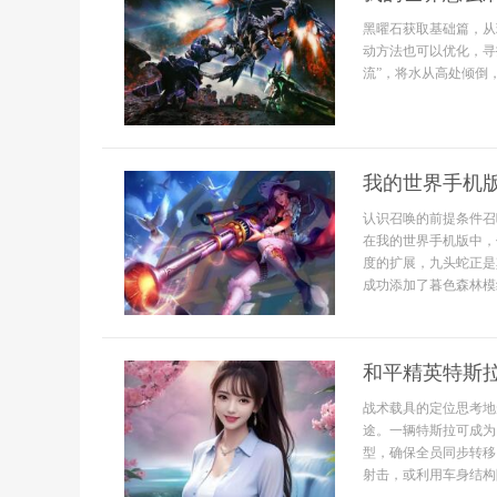
黑曜石获取基础篇，从
动方法也可以优化，寻
流”，将水从高处倾倒
我的世界手机
认识召唤的前提条件召
在我的世界手机版中，
度的扩展，九头蛇正是
成功添加了暮色森林模
和平精英特斯
战术载具的定位思考地
途。一辆特斯拉可成为
型，确保全员同步转移
射击，或利用车身结构阻