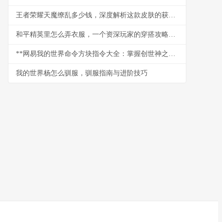
王者荣耀天魔缭乱多少钱，深度解析这款皮肤的获取之路与价值
和平精英里怎么弄衣服，一个资深玩家的穿搭攻略，副标题，从零开始打造你的战场时尚
**网易我的世界命令方块指令大全：掌握创世神之力的终极指南**
我的世界杨怎么驯服，驯服指南与进阶技巧