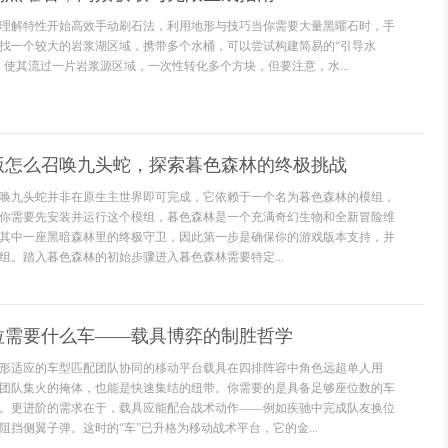
理解特性开始高效手动刷石法，利用地形与技巧当你需要大量黑曜石时，手
找一个较大的岩浆湖区域，携带多个水桶，可以尝试构建简易的“引导水
，使其流过一片岩浆源区域，一次性转化多个方块，但要注意，水...
版怎么召唤九头蛇，探索暮色森林的终极挑战
唤九头蛇并非在原生主世界即可完成，它依赖于一个名为暮色森林的模组，
你需要先安装并运行这个模组，暮色森林是一个充满奇幻生物和全新冒险维
其中一座黑暗森林里的终极守卫，因此第一步是确保你的游戏版本支持，并
组。踏入暮色森林的初始步骤进入暮色森林需要特定...
拉需要什么车——载具博弈的制胜哲学
形适应的车型匹配团队协同的移动平台载具在四排阵容中角色远超单人用
团队集火的掩体，也能是快速集结的纽带。你需要的是具备足够座位数的车
。更进阶的需求在于，载具应能配合战术动作——例如疾驰中完成队友换位
挡侧翼子弹。这时的“车”已升格为移动战术平台，它的金...