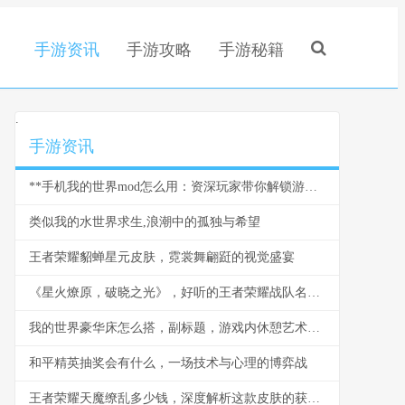
手游资讯
手游攻略
手游秘籍
.
手游资讯
**手机我的世界mod怎么用：资深玩家带你解锁游戏新世界，副标题：从入门到精通的全流程指南。**
类似我的水世界求生,浪潮中的孤独与希望
王者荣耀貂蝉星元皮肤，霓裳舞翩跹的视觉盛宴
《星火燎原，破晓之光》，好听的王者荣耀战队名与团队精神的交响
我的世界豪华床怎么搭，副标题，游戏内休憩艺术的极致追求
和平精英抽奖会有什么，一场技术与心理的博弈战
王者荣耀天魔缭乱多少钱，深度解析这款皮肤的获取之路与价值