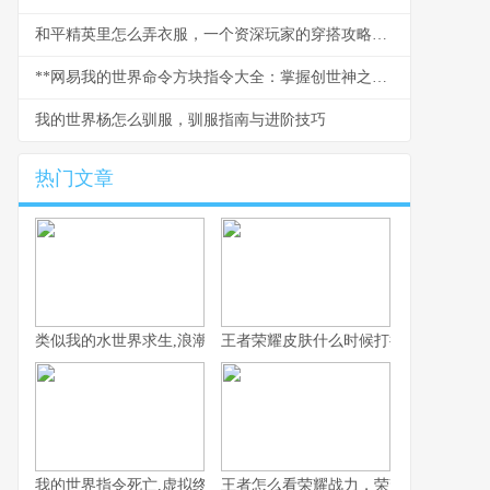
和平精英里怎么弄衣服，一个资深玩家的穿搭攻略，副标题，从零开始打造你的战场时尚
**网易我的世界命令方块指令大全：掌握创世神之力的终极指南**
我的世界杨怎么驯服，驯服指南与进阶技巧
热门文章
类似我的水世界求生,浪潮中的孤独与希望
王者荣耀皮肤什么时候打折，资深玩家
我的世界指令死亡,虚拟终结与真实隐喻
王者怎么看荣耀战力，荣耀战力背后的