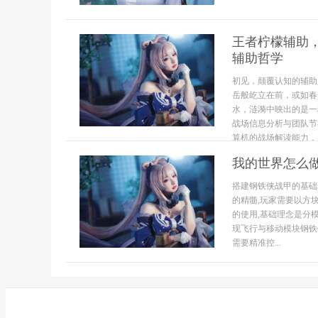
王者柠檬辅助
辅助哲学
初见，颠覆认知的辅助
岳般屹立在前，或如春
水，涟漪中映出的是一
战场信息分析与团队节
算机的战场解读能力，以
我的世界怎么
搭建钢铁侠战甲的基础
的精髓,玩家需要以方
的使用,基础理念是分
现飞行与移动模块钢铁
需要精准控...