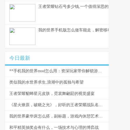
王者荣耀钻石号多少钱,一个值得深思的游戏现象,
我的世界手机版怎么做车能走，解密移动载具的奥秘
今日最新
**手机我的世界mod怎么用：资深玩家带你解锁游戏新世界，副标题：从入门到精通的全流程指南。**
类似我的水世界求生,浪潮中的孤独与希望
王者荣耀貂蝉星元皮肤，霓裳舞翩跹的视觉盛宴
《星火燎原，破晓之光》，好听的王者荣耀战队名与团队精神的交响
我的世界豪华床怎么搭，副标题，游戏内休憩艺术的极致追求
和平精英抽奖会有什么，一场技术与心理的博弈战