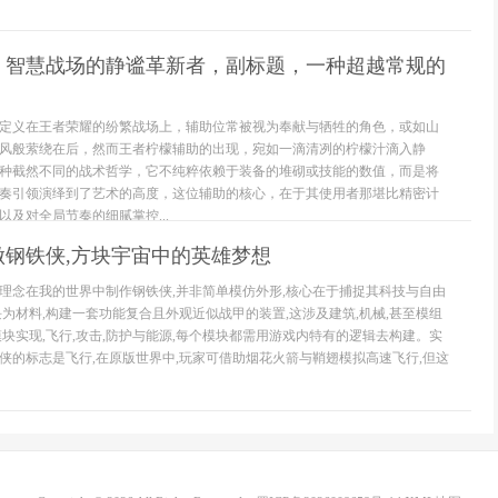
，智慧战场的静谧革新者，副标题，一种超越常规的
定义在王者荣耀的纷繁战场上，辅助位常被视为奉献与牺牲的角色，或如山
风般萦绕在后，然而王者柠檬辅助的出现，宛如一滴清冽的柠檬汁滴入静
种截然不同的战术哲学，它不纯粹依赖于装备的堆砌或技能的数值，而是将
奏引领演绎到了艺术的高度，这位辅助的核心，在于其使用者那堪比精密计
及对全局节奏的细腻掌控...
做钢铁侠,方块宇宙中的英雄梦想
理念在我的世界中制作钢铁侠,并非简单模仿外形,核心在于捕捉其科技与自由
块为材料,构建一套功能复合且外观近似战甲的装置,这涉及建筑,机械,甚至模组
模块实现,飞行,攻击,防护与能源,每个模块都需用游戏内特有的逻辑去构建。实
侠的标志是飞行,在原版世界中,玩家可借助烟花火箭与鞘翅模拟高速飞行,但这