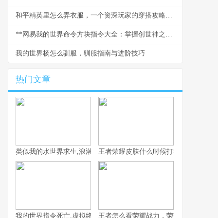
和平精英里怎么弄衣服，一个资深玩家的穿搭攻略，副标题，从零开始打造你的战场时尚
**网易我的世界命令方块指令大全：掌握创世神之力的终极指南**
我的世界杨怎么驯服，驯服指南与进阶技巧
热门文章
类似我的水世界求生,浪潮中的孤独与希望
王者荣耀皮肤什么时候打折，资深玩家
我的世界指令死亡,虚拟终结与真实隐喻
王者怎么看荣耀战力，荣耀战力背后的