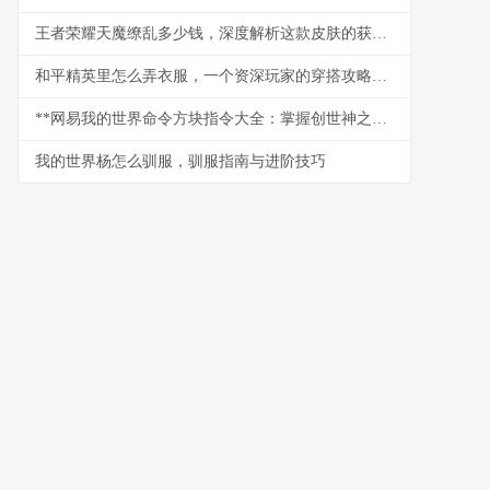
王者荣耀天魔缭乱多少钱，深度解析这款皮肤的获取之路与价值
和平精英里怎么弄衣服，一个资深玩家的穿搭攻略，副标题，从零开始打造你的战场时尚
**网易我的世界命令方块指令大全：掌握创世神之力的终极指南**
我的世界杨怎么驯服，驯服指南与进阶技巧