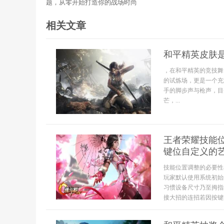
题，从零开始打造你的战场时尚
相关文章
和平精英皮肤
，在和平精英的竞技舞
的试炼场，更是一个充
手的脚步声与枪声，目
芒，...
王者荣耀技能
键位自定义的
技能位置调整的必要性
玩家默认使用系统初始
习惯设备尺寸乃至拇指
接大招的连招若因按键距