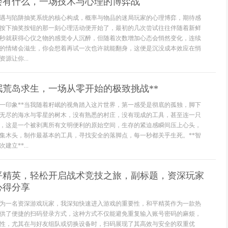
会有什么，一场技术与心理的博弈战
遇与陷阱抽奖系统的核心构成，概率与物品的迷局玩家的心理博弈，期待感
按下抽奖按钮的那一刻心理活动便开始了，最初的几次尝试往往伴随着新鲜
秒就获得心仪之物的感觉令人沉醉，但随着次数增加心态会悄然变化，连续
的情绪会滋生，你会想着再试一次也许就能翻身，这便是沉没成本效应在悄
源让你...
岷荒岛求生，一场从零开始的极致挑战**
第一印象**当我随着籽岷的视角踏入这片世界，第一感受是彻底的孤独，脚下
无尽的海水与零星的树木，没有熟悉的村庄，没有现成的工具，甚至连一只
，这是一个被剥离所有文明便利的原始空间，生存的紧迫感瞬间压上心头，
集木头，制作最基本的工具，寻找安全的落脚点，每一秒都关乎生死。**智
立**...
平精英，轻松开启战术竞技之旅，副标题，资深玩家
心得分享
为一名资深游戏玩家，我深知快速进入游戏的重要性，和平精英作为一款热
供了便捷的扫码登录方式，这种方式不仅能避免重复输入账号密码的麻烦，
性，尤其在与好友组队或切换设备时，扫码展现了其高效与安全的双重优