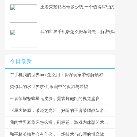
王者荣耀钻石号多少钱,一个值得深思的游戏现象,
我的世界手机版怎么做车能走，解密移动载具的奥秘
今日最新
**手机我的世界mod怎么用：资深玩家带你解锁游戏新世界，副标题：从入门到精通的全流程指南。**
类似我的水世界求生,浪潮中的孤独与希望
王者荣耀貂蝉星元皮肤，霓裳舞翩跹的视觉盛宴
《星火燎原，破晓之光》，好听的王者荣耀战队名与团队精神的交响
我的世界豪华床怎么搭，副标题，游戏内休憩艺术的极致追求
和平精英抽奖会有什么，一场技术与心理的博弈战