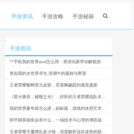
手游资讯
手游攻略
手游秘籍
.
手游资讯
**手机我的世界mod怎么用：资深玩家带你解锁游戏新世界，副标题：从入门到精通的全流程指南。**
类似我的水世界求生,浪潮中的孤独与希望
王者荣耀貂蝉星元皮肤，霓裳舞翩跹的视觉盛宴
《星火燎原，破晓之光》，好听的王者荣耀战队名与团队精神的交响
我的世界豪华床怎么搭，副标题，游戏内休憩艺术的极致追求
和平精英抽奖会有什么，一场技术与心理的博弈战
王者荣耀天魔缭乱多少钱，深度解析这款皮肤的获取之路与价值