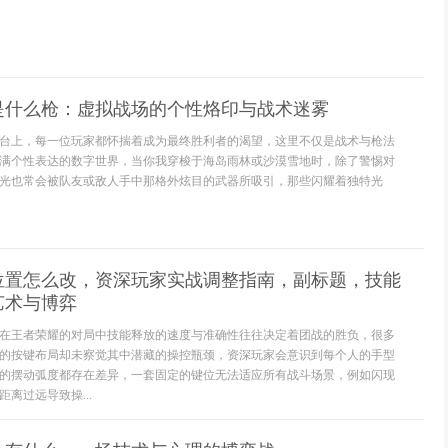
是什么枪：虚拟战场的个性烙印与战术迷雾
台上，每一位玩家都怀揣着成为最终胜利者的渴望，这里不仅是战术与枪法
满个性表达的数字世界，当你我穿梭于海岛雨林或沙漠雪地时，除了警惕对
光也常会被队友或敌人手中那格外炫目的武器所吸引，那些闪耀着独特光
位置怎么改，资深玩家实战调整指南，副标题，技能
艺术与博弈
在王者荣耀的对局中技能释放的速度与准确性往往决定着团战的胜负，很多
的按键布局却未察觉其中潜藏的操控瓶颈，资深玩家会意识到每个人的手型
的摆动弧度都存在差异，一套固定的键位无法适应所有战斗场景，例如闪现
离过远导致操...