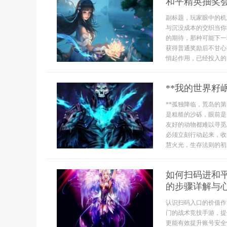
和平精英抽奖
副标题，玩家眼中的机
与沉没成本的交织当你
的期待，那种可能下一
获得普通奖励后不甘心
悄起作用，已经投入的资
**我的世界籽
**孤独降临，荒岛的
是粗糙的沙砾，眼前是
友好的动物都难以寻觅
必须立刻行动起来，收
慧火光，生存法则的初次建
如何扫码进和
的步骤详解与
认识扫码入口的价值作
门的战术竞技手游，提
更能有效提升账号安全