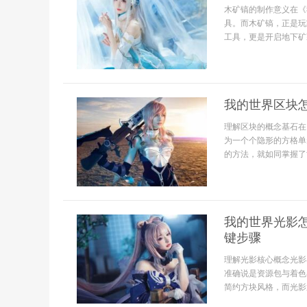
木矿镐的制作意义在《
具。而木矿镐，正是玩
工具，更是开启地下矿
我的世界区块
理解区块的概念基石在
为一个个隐形的方格单
的方法，就如同掌握了
我的世界光影
键步骤
理解光影核心概念光影
准确说是资源包与着色
简约方块风格，而光影通