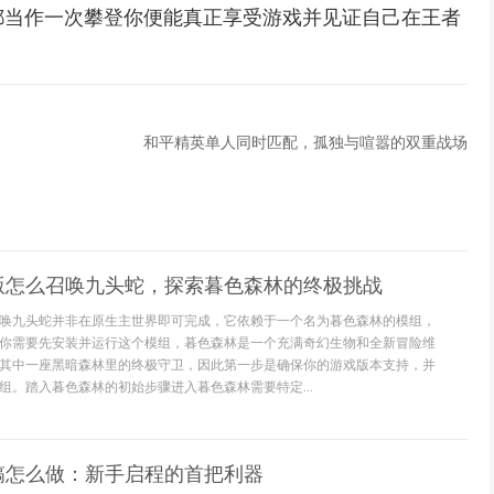
都当作一次攀登你便能真正享受游戏并见证自己在王者
和平精英单人同时匹配，孤独与喧嚣的双重战场
版怎么召唤九头蛇，探索暮色森林的终极挑战
唤九头蛇并非在原生主世界即可完成，它依赖于一个名为暮色森林的模组，
你需要先安装并运行这个模组，暮色森林是一个充满奇幻生物和全新冒险维
其中一座黑暗森林里的终极守卫，因此第一步是确保你的游戏版本支持，并
组。踏入暮色森林的初始步骤进入暮色森林需要特定...
镐怎么做：新手启程的首把利器