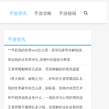
手游资讯
手游攻略
手游秘籍
.
手游资讯
**手机我的世界mod怎么用：资深玩家带你解锁游戏新世界，副标题：从入门到精通的全流程指南。**
类似我的水世界求生,浪潮中的孤独与希望
王者荣耀貂蝉星元皮肤，霓裳舞翩跹的视觉盛宴
《星火燎原，破晓之光》，好听的王者荣耀战队名与团队精神的交响
我的世界豪华床怎么搭，副标题，游戏内休憩艺术的极致追求
和平精英抽奖会有什么，一场技术与心理的博弈战
王者荣耀天魔缭乱多少钱，深度解析这款皮肤的获取之路与价值