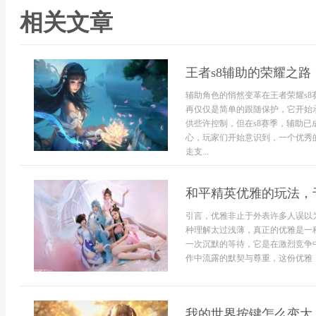
相关文章
王者s8辅助的荣耀之
辅助角色的悄然变革在王者荣耀s
再仅仅是简单的跟随保护，它开始
供些许控制，但在s8赛季，辅助
心，玩家们开始意识到，一个优秀
走支...
和平精英优雅的玩法，
引言，优雅非止于外表许多人误以
种理解太过浅薄，真正的优雅是一
一次沉默的等待，它是在激烈竞争
作中流露的默契与尊重，这份优雅，
我的世界按键怎么变大