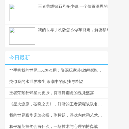
王者荣耀钻石号多少钱,一个值得深思的游戏现象,
我的世界手机版怎么做车能走，解密移动载具的奥秘
今日最新
**手机我的世界mod怎么用：资深玩家带你解锁游戏新世界，副标题：从入门到精通的全流程指南。**
类似我的水世界求生,浪潮中的孤独与希望
王者荣耀貂蝉星元皮肤，霓裳舞翩跹的视觉盛宴
《星火燎原，破晓之光》，好听的王者荣耀战队名与团队精神的交响
我的世界豪华床怎么搭，副标题，游戏内休憩艺术的极致追求
和平精英抽奖会有什么，一场技术与心理的博弈战