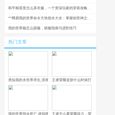
和平精英里怎么弄衣服，一个资深玩家的穿搭攻略，副标题，从零开始打造你的战场时尚
**网易我的世界命令方块指令大全：掌握创世神之力的终极指南**
我的世界杨怎么驯服，驯服指南与进阶技巧
热门文章
类似我的水世界求生,浪潮中的孤独与希望
王者荣耀皮肤什么时候打折，资深玩家
我的世界指令死亡,虚拟终结与真实隐喻
王者怎么看荣耀战力，荣耀战力背后的