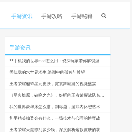
手游资讯
手游攻略
手游秘籍
.
手游资讯
**手机我的世界mod怎么用：资深玩家带你解锁游戏新世界，副标题：从入门到精通的全流程指南。**
类似我的水世界求生,浪潮中的孤独与希望
王者荣耀貂蝉星元皮肤，霓裳舞翩跹的视觉盛宴
《星火燎原，破晓之光》，好听的王者荣耀战队名与团队精神的交响
我的世界豪华床怎么搭，副标题，游戏内休憩艺术的极致追求
和平精英抽奖会有什么，一场技术与心理的博弈战
王者荣耀天魔缭乱多少钱，深度解析这款皮肤的获取之路与价值