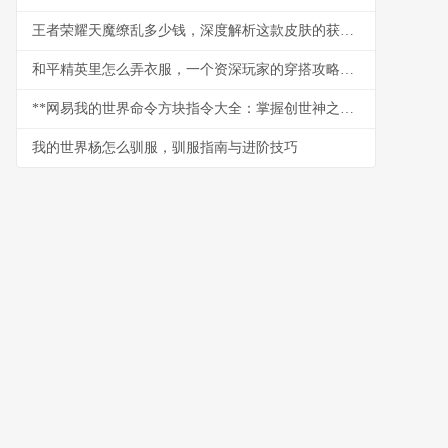
王者荣耀天魔缭乱多少钱，深度解析这款皮肤的获取之路与价值
和平精英里怎么弄衣服，一个资深玩家的穿搭攻略，副标题，从零开始打造你的战场时尚
**网易我的世界命令方块指令大全：掌握创世神之力的终极指南**
我的世界杨怎么驯服，驯服指南与进阶技巧