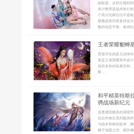
副标题：从积分规则到
杀计数而是战术执行的
个高分玩家往往不是枪
期激战拿到更多排名分
数的动态平衡。每局比赛
王者荣耀貂蝉
霓裳羽衣的多元演绎作
更是王者荣耀美学设计
前所未有的拓展空间，
释，...
和平精英特斯
骋战场新纪元
追逐潮流载具的渴望作
拉合作推出系列载具时
与战术风格的延伸，拥
梭于地图之间，都仿佛