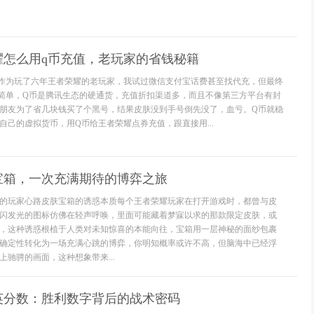
耀怎么用q币充值，老玩家的省钱秘籍
作为玩了六年王者荣耀的老玩家，我试过微信支付宝话费甚至找代充，但最终
简单，Q币是腾讯生态的硬通货，充值折扣渠道多，而且不像第三方平台有封
朋友为了省几块钱买了个黑号，结果皮肤没到手号倒先没了，血亏。Q币就稳
自己的虚拟货币，用Q币给王者荣耀点券充值，跟直接用...
宝箱，一次充满期待的博弈之旅
的玩家心路皮肤宝箱的诱惑本质每个王者荣耀玩家在打开游戏时，都曾与皮
闪发光的图标仿佛在轻声呼唤，里面可能藏着梦寐以求的那款限定皮肤，或
，这种诱惑根植于人类对未知惊喜的本能向往，宝箱用一层神秘的面纱包裹
确定性转化为一场充满心跳的博弈，你明知概率或许不高，但脑海中已经浮
驰骋的画面，这种想象带来...
英分数：胜利数字背后的战术密码