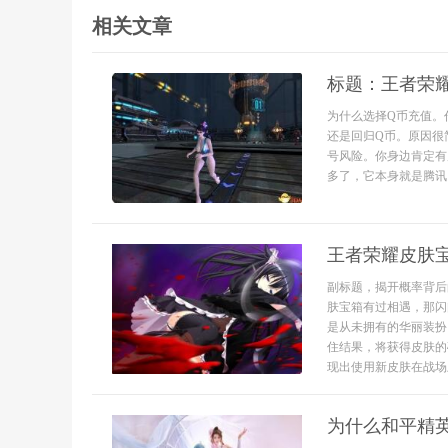
相关文章
标题：王者荣
为什么选择Q币充值。
还是回归Q币。原因很
号风险。你身边肯定有
多了，它本身就是腾讯
王者荣耀皮肤
副标题，揭开概率背后
肤宝箱有过相遇，那闪
是从未拥有的华丽装扮
住结果，将获得皮肤的
现出使用新皮肤在战场上
为什么和平精