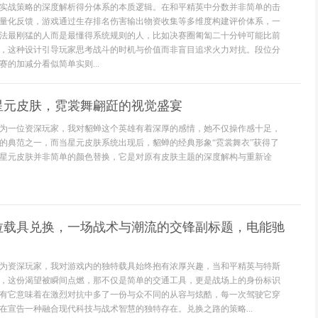
实战策略的深度解析得分体系的本质逻辑。在和平精英中分数并非简单的击
量化反馈，游戏通过生存排名伤害输出物资收集等多维度构建评价体系，一
法最刚猛的人而是最懂得系统规则的人，比如决赛圈匍匐二十分钟可能比前
，这种设计引导玩家思考战斗的时机与价值而非盲目追求火力对抗。段位分
的加减分看似简单实则...
星元皮肤，霓裳舞翩跹的视觉盛宴
为一位资深玩家，我对貂蝉这个英雄有着深厚的感情，她不仅操作感十足，
的典范之一，而当星元皮肤系统出现后，貂蝉的经典形象“霓裳舞衣”获得了
星元皮肤并非简单的颜色替换，它是对原有皮肤主题的深度解构与重新诠
拉载具兑换，一场战术与潮流的交锋副标题，电能驰
为资深玩家，我对游戏内的独特载具始终抱有浓厚兴趣，当和平精英与特斯
，这份渴望被瞬间点燃，那不仅是简单的交通工具，更是战场上的身份标识
有它意味着在激烈对抗中多了一份与众不同的从容与炫酷，每一次驾驶它穿
在宣告一种融合现代科技与战术智慧的独特存在。兑换之路的策略...