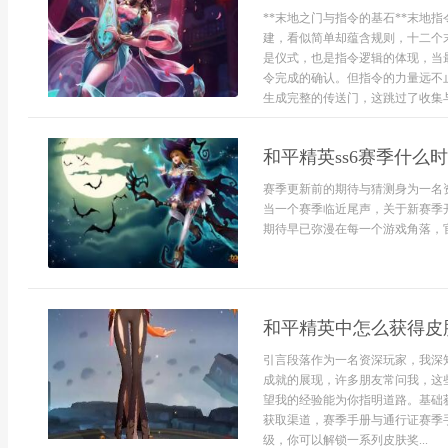
**末地之门与指令的基石**末地
建，看似简单却蕴含规则，十二个
是仪式，也是指令逻辑的体现，当
令完成的确认。但指令的力量远不
生成完整的传送门，这跳过了收集与
和平精英ss6赛季什么
赛季更新前的期待与猜测身为一名
当一个赛季临近尾声，关于新赛季开
期待早已弥漫在每一个游戏角落，官
和平精英中怎么获得皮
引言段落作为一名资深玩家，我深
成就的展现，许多朋友常问我，这
望我的经验能为你指明道路。基础
获取渠道，赛季手册与通行证赛季
级，你可以解锁一系列皮肤奖...