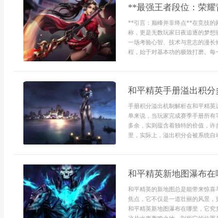
**最强王者段位：荣耀
**引言：巅峰并非终点**在竞技
称，更是无数玩家日夜追逐的梦想
一场考验心智、技术与意志的漫长修
程，始于对基本功的极致打磨。每一
和平精英手册溢出积分
手册积分溢出机制解析在和平精英
单来说，当玩家完成赛季手册所有
多余，实则蕴含着独特的价值，许
里，实际上，溢出积分会被系统自动
和平精英新地图瀑布在
和平精英的新地图总是能带来惊喜
焦点，它不仅是一道壮丽的风景，
和平精英新地图瀑布在哪里，它究