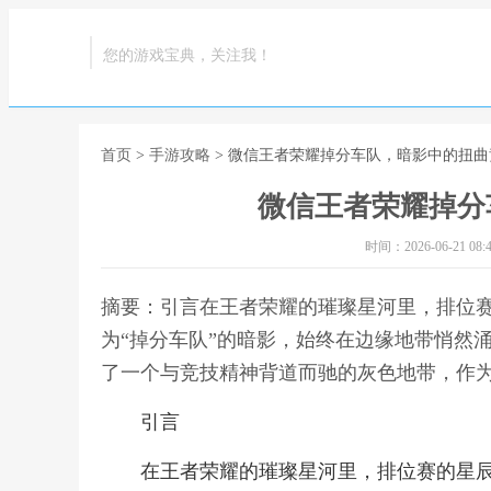
您的游戏宝典，关注我！
首页
>
手游攻略
> 微信王者荣耀掉分车队，暗影中的扭曲
微信王者荣耀掉分
时间：2026-06-21 08:4
摘要：引言在王者荣耀的璀璨星河里，排位
为“掉分车队”的暗影，始终在边缘地带悄然
了一个与竞技精神背道而驰的灰色地带，作为
引言
在王者荣耀的璀璨星河里，排位赛的星辰