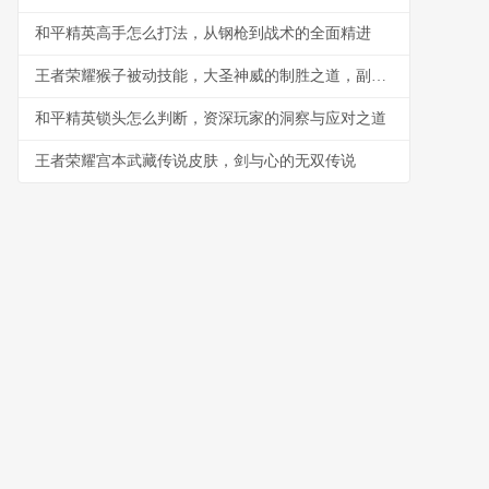
和平精英高手怎么打法，从钢枪到战术的全面精进
王者荣耀猴子被动技能，大圣神威的制胜之道，副标题，重击千钧掌控全场
和平精英锁头怎么判断，资深玩家的洞察与应对之道
王者荣耀宫本武藏传说皮肤，剑与心的无双传说