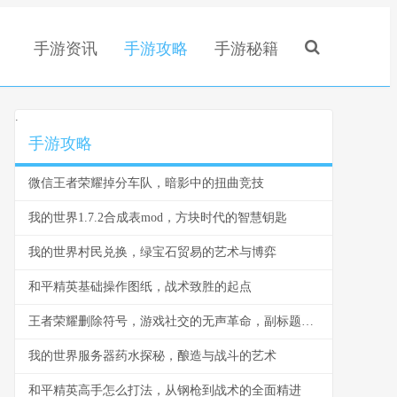
手游资讯
手游攻略
手游秘籍
.
手游攻略
微信王者荣耀掉分车队，暗影中的扭曲竞技
我的世界1.7.2合成表mod，方块时代的智慧钥匙
我的世界村民兑换，绿宝石贸易的艺术与博弈
和平精英基础操作图纸，战术致胜的起点
王者荣耀删除符号，游戏社交的无声革命，副标题，当虚拟世界抹去情感标点
我的世界服务器药水探秘，酿造与战斗的艺术
和平精英高手怎么打法，从钢枪到战术的全面精进