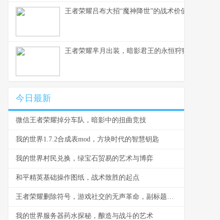
王者荣耀吕布大招“魔神降世”的战术价值与实战应用
王者荣耀芈月出装，暗影君王的永恒狩猎之道，副
今日最新
微信王者荣耀掉分车队，暗影中的扭曲竞技
我的世界1.7.2合成表mod，方块时代的智慧钥匙
我的世界村民兑换，绿宝石贸易的艺术与博弈
和平精英基础操作图纸，战术致胜的起点
王者荣耀删除符号，游戏社交的无声革命，副标题，当虚拟世界抹去情感标点
我的世界服务器药水探秘，酿造与战斗的艺术