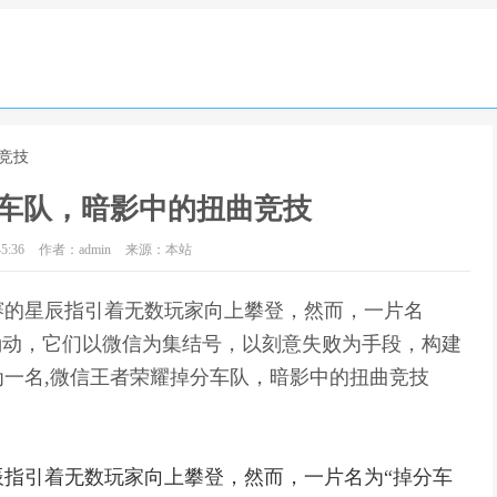
竞技
车队，暗影中的扭曲竞技
5:36
作者：admin
来源：本站
赛的星辰指引着无数玩家向上攀登，然而，一片名
涌动，它们以微信为集结号，以刻意失败为手段，构建
一名,微信王者荣耀掉分车队，暗影中的扭曲竞技
指引着无数玩家向上攀登，然而，一片名为“掉分车