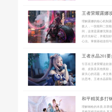
王者荣耀露娜
理解露娜的核心机制露
敌人，一技能和二技能
间，这便是露娜无限连
的月光标记，并规划好
心法。掌握基础连招与
王者水晶201
引言在王者荣耀这款游
雄、皮肤及其他奖励，
家关心的话题，本文将
比思考。王者水晶获取机
和平精英多打
理解钢枪的本质,非莽
是极其错误的观念,真