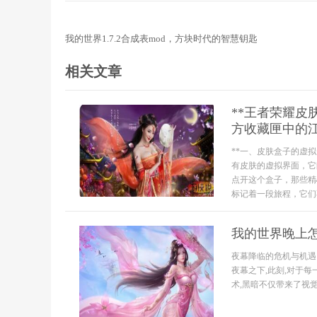
我的世界1.7.2合成表mod，方块时代的智慧钥匙
相关文章
**王者荣耀
方收藏匣中的江
**一、皮肤盒子的虚
有皮肤的虚拟界面，它
点开这个盒子，那些精
标记着一段旅程，它们
我的世界晚上
夜幕降临的危机与机遇
夜幕之下,此刻,对于
术,黑暗不仅带来了视觉上