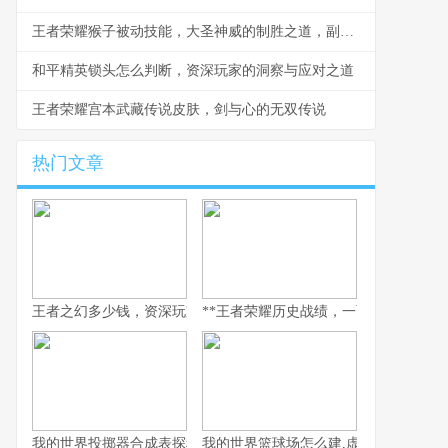
王者荣耀猴子被动技能，大圣神威的制胜之道，副标题，重击千钧掌控全场
和平精英锁头怎么判断，资深玩家的洞察与应对之道
王者荣耀宫本武藏传说皮肤，剑与心的无双传说
热门文章
王者之幻多少钱，资深玩家眼中的价格真相
**王者荣耀历史战绩，一面映照竞技之路
我的世界投掷器合成表探秘，方块背后的智慧与趣味
我的世界篮球场怎么建,虚拟体育空间的