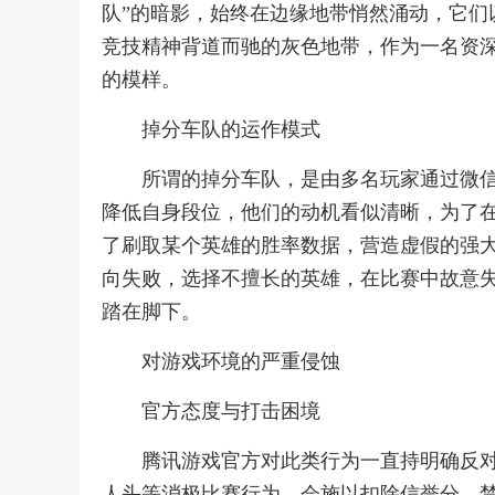
队”的暗影，始终在边缘地带悄然涌动，它们
竞技精神背道而驰的灰色地带，作为一名资
的模样。
掉分车队的运作模式
所谓的掉分车队，是由多名玩家通过微
降低自身段位，他们的动机看似清晰，为了在
了刷取某个英雄的胜率数据，营造虚假的强
向失败，选择不擅长的英雄，在比赛中故意
踏在脚下。
对游戏环境的严重侵蚀
官方态度与打击困境
腾讯游戏官方对此类行为一直持明确反
人头等消极比赛行为，会施以扣除信誉分，