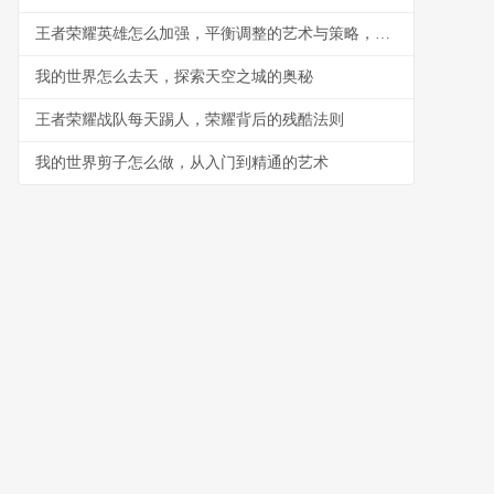
王者荣耀英雄怎么加强，平衡调整的艺术与策略，副标题，资深玩家视角下的英雄优化思考
我的世界怎么去天，探索天空之城的奥秘
王者荣耀战队每天踢人，荣耀背后的残酷法则
我的世界剪子怎么做，从入门到精通的艺术