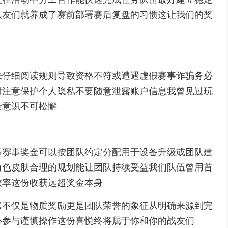
队友们就养成了赛前部署赛后复盘的习惯这让我们的奖
未仔细阅读规则导致资格不符或遭遇虚假赛事诈骗务必
时注意保护个人隐私不要随意泄露账户信息我曾见过玩
全意识不可松懈
考赛事奖金可以按团队约定分配用于设备升级或团队建
角色皮肤合理的规划能让团队持续受益我们队伍曾用首
效率这份收获远超奖金本身
它不仅是物质奖励更是团队荣誉的象征从明确来源到完
心参与谨慎操作这份喜悦终将属于你和你的战友们