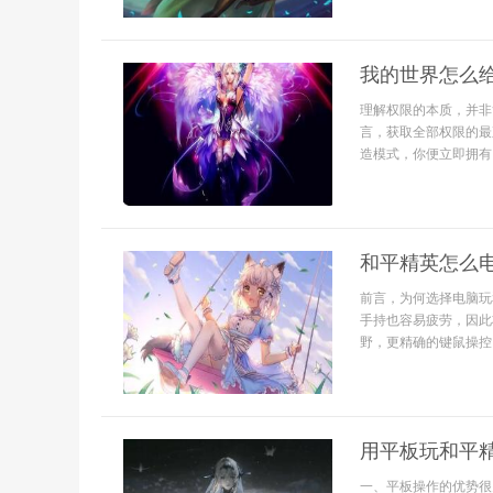
我的世界怎么
理解权限的本质，并非
言，获取全部权限的最
造模式，你便立即拥有了
和平精英怎么
前言，为何选择电脑玩
手持也容易疲劳，因此
野，更精确的键鼠操控
用平板玩和平
一、平板操作的优势很