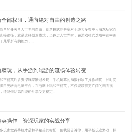
给全部权限，通向绝对自由的创造之路
简单的开关单人世界的自由，创造模式即答案对于绝大多数单人游戏玩家而
直接途径，就是选择创造模式，当你进入世界时，在游戏模式选项中选中创
几乎所有的能力，...
电脑玩，从手游到端游的流畅体验转变
和平精英许多资深玩家渐渐发现，手机屏幕的局限影响了操作精度，长时间
将目光转向电脑平台，在电脑上玩和平精英，不仅能获得更广阔的画面视
，还能借助高性能硬件享受更稳定...
精英操作：资深玩家的实战分享
多玩家觉得手机才是和平精英的标配，但我要告诉你，用平板玩这游戏，操