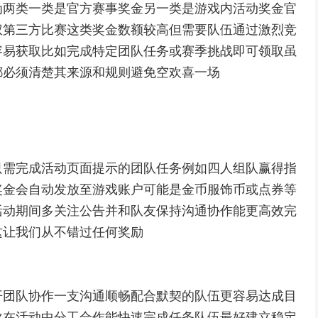
为两类一类是官方赛事奖金另一类是游戏内活动奖金官
权第三方比赛这类奖金数额较高但需要队伍通过激烈竞
容易获取比如完成特定团队任务或赛季挑战即可领取虽
都必须清楚其来源和规则避免空欢喜一场
只需完成活动页面提示的团队任务例如四人组队赢得指
奖金会自动发放至游戏账户可能是金币服饰币或点券等
活动期间多关注公告并和队友保持沟通协作能更高效完
这让我们从不错过任何奖励
开团队协作一支沟通顺畅配合默契的队伍更容易达成目
次在活动中分工合作能快速完成任务队伍最好建立稳定