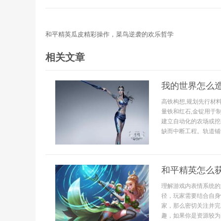
和平精英瓜皮精彩操作，菜鸟逆袭的欢乐哲学
相关文章
我的世界怎么
高铁构想,规划先行材
量铁和红石,金锭用于
建立自动化的农场或挖
缺而中断工程。轨道铺设
和平精英怎么获
理解游戏内表情系统的
径，玩家需要结合自身
家，那么密切关注并完
趣，如果你是资源较为充