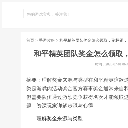
您的游戏宝典，关注我！
首页
>
手游攻略
> 和平精英团队奖金怎么领取，副标题
和平精英团队奖金怎么领取
时间：2026-07-01 06:4
摘要：理解奖金来源与类型在和平精英这款
类是游戏内活动奖金官方赛事奖金通常来自
但需要队伍通过激烈竞争获得名次才能领取游
题，资深玩家详解步骤与心得
理解奖金来源与类型