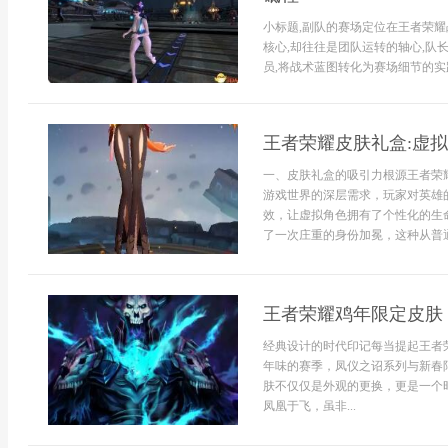
小标题,副队的赛场定位在王者荣耀
核心,却往往是团队运转的轴心,队
员,将战术蓝图转化为赛场细节的实践
王者荣耀皮肤礼盒:虚
一、皮肤礼盒的吸引力根源王者荣
游戏世界的深层需求，玩家对英雄
效，让虚拟角色拥有了个性化的生
了一次庄重的身份加冕，这种从普通
王者荣耀鸡年限定皮肤
经典设计的时代印记每当提起王者
年味的赛季，凤仪之诏系列与新春
肤不仅仅是外观的更换，更是一个
凤凰于飞，虽非...