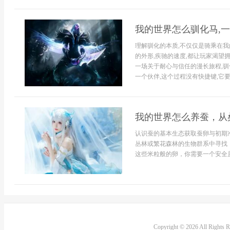
我的世界怎么驯化马,
理解驯化的本质,不仅仅是骑乘在我
的外形,疾驰的速度,都让玩家渴望
一场关于耐心与信任的漫长旅程,驯
一个伙伴,这个过程没有快捷键,它要
我的世界怎么养蚕，从
认识蚕的基本生态获取蚕卵与初期
丛林或繁花森林的生物群系中寻找
这些米粒般的卵，你需要一个安全且
Copyright © 2026 All Rights