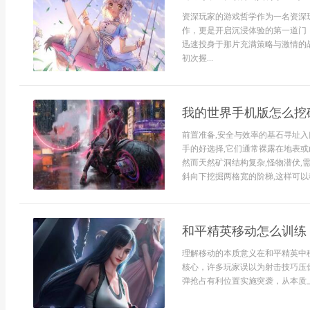
资深玩家的游戏哲学作为一名资深
作，更是开启沉浸体验的第一道门
迅速投身于那片充满策略与激情的
初次握...
我的世界手机版怎么挖
前置准备,安全与效率的基石寻址入
手的好选择,它们通常裸露在地表或
然而天然矿洞结构复杂,怪物潜伏,
斜向下挖掘两格宽的阶梯,这样可以稳
和平精英移动怎么训练
理解移动的本质意义在和平精英中
核心，许多玩家误以为射击技巧压
弹抢占有利位置实施突袭，从本质上