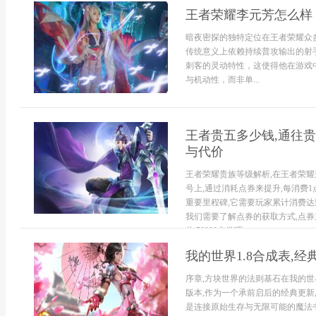
王者荣耀李元芳怎么样
暗夜密探的独特定位在王者荣耀众
传统意义上依赖持续普攻输出的射
刺客的灵动特性，这使得他在游戏
与机动性，而非单...
王者贵五多少钱,通往贵
与代价
王者荣耀贵族等级解析,在王者荣耀
号上,通过消耗点券来提升,每消费1
重要里程碑,它需要玩家累计消费达到
我们需要了解点券的获取方式,点券
此,50000点券理...
我的世界1.8合成表,
序章,方块世界的法则基石在我的世
版本,作为一个承前启后的经典更新
是连接原始生存与无限可能的魔法书