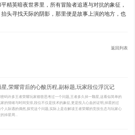
和平精英暗夜世界里，所有冒险者追逐与对抗的象征，
，抬头寻找天际的阴影，那里便是故事上演的地方，也
返回列表
星,荣耀背后的心酸历程,副标题,玩家段位浮沉记
间密码许多王者荣耀玩家都曾思考过一个问题,王者多久掉一颗星,这看似简单的
玩家的情绪与时间安排,段位不仅是技术的象征,更是投入心血的证明,掉星的过
满个人际遇的偶然,探究这个问题,实际上是在解读王者荣耀的竞技生态与玩家心
掉星周...