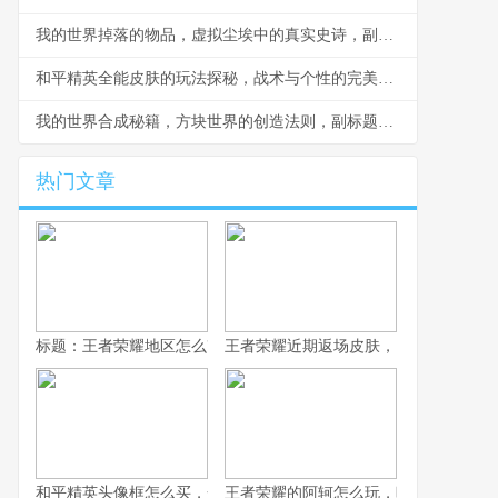
我的世界掉落的物品，虚拟尘埃中的真实史诗，副标题，方块坠落时的心灵回响
和平精英全能皮肤的玩法探秘，战术与个性的完美融合，副标题，解锁战场新姿态的终极指南
我的世界合成秘籍，方块世界的创造法则，副标题，从木镐到末地烛的生存艺术
热门文章
标题：王者荣耀地区怎么改，资深玩家手把手教你
王者荣耀近期返场皮肤，旧梦重燃的情
和平精英头像框怎么买，一份资深玩家的选购指南，副标题，从获
王者荣耀的阿轲怎么玩，暗影刀锋的狩