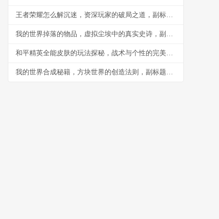
王者荣耀怎么解沉迷，资深玩家的破局之道，副标题，从虚拟战场回归真实生活
我的世界掉落的物品，虚拟尘埃中的真实史诗，副标题，方块坠落时的心灵回响
和平精英全能皮肤的玩法探秘，战术与个性的完美融合，副标题，解锁战场新姿态的终极指南
我的世界合成秘籍，方块世界的创造法则，副标题，从木镐到末地烛的生存艺术