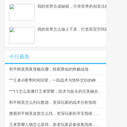
我的世界合成秘籍，方块世界的创造法则，副标题
我的世界怎么做上下床，打造双层空间新美学
今日最新
和平精英黑夜母舰在哪，暗夜降临的终极战场
**王者s9赛季时间回望，一段战术与情怀交织的峥嵘岁月，副标题，峡谷战术革命与玩家共同记忆的里程碑**
**YY怎么直播打王者荣耀，技术与娱乐的完美融合，副标题，资深玩家的实战心得与直播策略**
和平精英怎么列出数据，资深玩家的战术分析指南
微视和平精英皮肤怎么找，资深玩家的寻宝指南，副标题，揭秘高效获取心仪皮肤的多元路径
王者荣耀人物怎么获得，新老玩家必备收集指南，副标题，解锁全英雄的深度策略解析