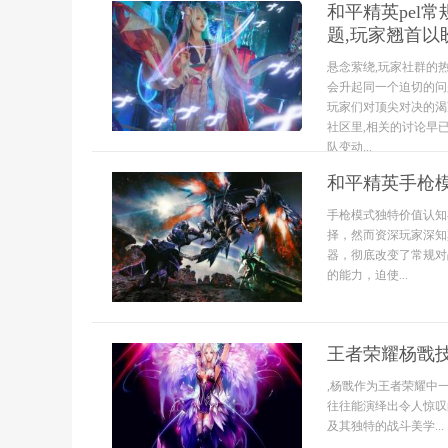
和平精英pel
题,玩家翘首以
悬念萦绕,玩家社群的
会升起同一个迫切的问题
玩家们对顶尖对决的渴
社区里,相关的讨论早
队变动...
和平精英手枪
手枪模式独特价值认知
择，然而资深玩家深知
器，彻底改变了常规对
的能力，迫使...
王者荣耀杨戬
,杨戬作为王者荣耀中
往往能演绎出令人惊叹
及其独特的战斗美学...