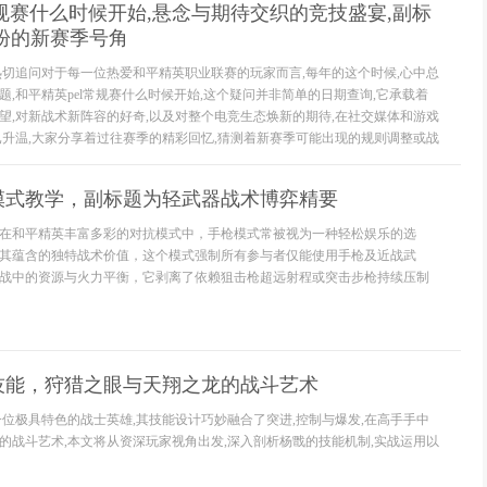
常规赛什么时候开始,悬念与期待交织的竞技盛宴,副标
盼的新赛季号角
热切追问对于每一位热爱和平精英职业联赛的玩家而言,每年的这个时候,心中总
,和平精英pel常规赛什么时候开始,这个疑问并非简单的日期查询,它承载着
望,对新战术新阵容的好奇,以及对整个电竞生态焕新的期待,在社交媒体和游戏
已升温,大家分享着过往赛季的精彩回忆,猜测着新赛季可能出现的规则调整或战
模式教学，副标题为轻武器战术博弈精要
在和平精英丰富多彩的对抗模式中，手枪模式常被视为一种轻松娱乐的选
其蕴含的独特战术价值，这个模式强制所有参与者仅能使用手枪及近战武
战中的资源与火力平衡，它剥离了依赖狙击枪超远射程或突击步枪持续压制
技能，狩猎之眼与天翔之龙的战斗艺术
一位极具特色的战士英雄,其技能设计巧妙融合了突进,控制与爆发,在高手手中
的战斗艺术,本文将从资深玩家视角出发,深入剖析杨戬的技能机制,实战运用以