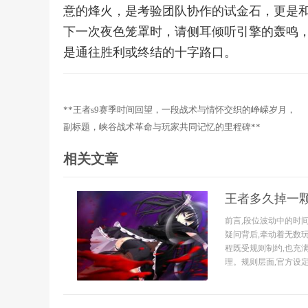
意的烽火，是考验团队协作的试金石，更是
下一次夜色笼罩时，请侧耳倾听引擎的轰鸣
是通往胜利或终结的十字路口。
**王者s9赛季时间回望，一段战术与情怀交织的峥嵘岁月，
副标题，峡谷战术革命与玩家共同记忆的里程碑**
相关文章
王者多久掉一颗
前言,段位波动中的时
疑问背后,牵动着无数
程既受规则制约,也充
理。规则层面,官方设定的