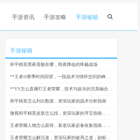
手游资讯
手游攻略
手游秘籍
.
手游秘籍
和平精英黑夜母舰在哪，暗夜降临的终极战场
**王者s9赛季时间回望，一段战术与情怀交织的峥嵘岁月，副标题，峡谷战术革命与玩家共同记忆的里程碑**
**YY怎么直播打王者荣耀，技术与娱乐的完美融合，副标题，资深玩家的实战心得与直播策略**
和平精英怎么列出数据，资深玩家的战术分析指南
微视和平精英皮肤怎么找，资深玩家的寻宝指南，副标题，揭秘高效获取心仪皮肤的多元路径
王者荣耀人物怎么获得，新老玩家必备收集指南，副标题，解锁全英雄的深度策略解析
王者荣耀怎么解沉迷，资深玩家的破局之道，副标题，从虚拟战场回归真实生活