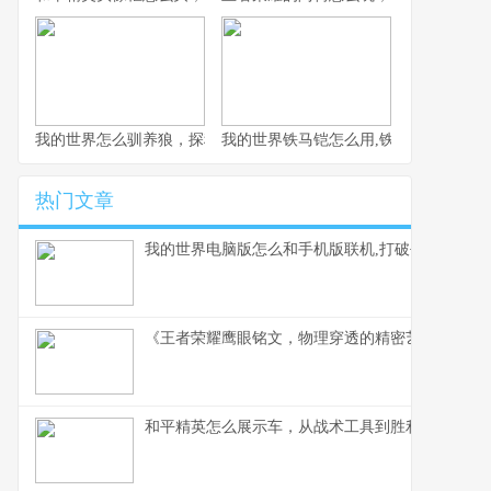
我的世界怎么驯养狼，探秘荒野伙伴驯服之道
我的世界铁马铠怎么用,铁骑驰骋的终极
热门文章
我的世界电脑版怎么和手机版联机,打破平台壁垒的
《王者荣耀鹰眼铭文，物理穿透的精密艺术》副标
和平精英怎么展示车，从战术工具到胜利符号的蜕