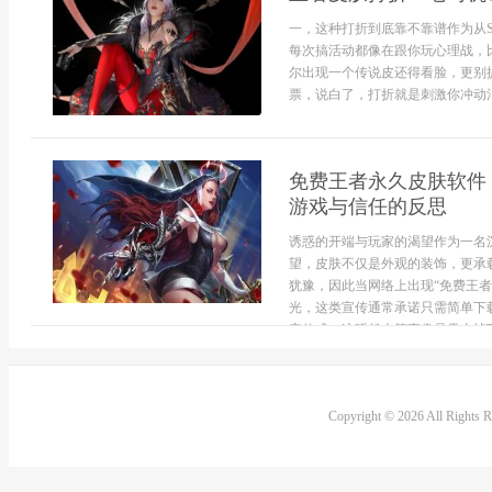
一，这种打折到底靠不靠谱作为从
每次搞活动都像在跟你玩心理战，
尔出现一个传说皮还得看脸，更别
票，说白了，打折就是刺激你冲动消费
免费王者永久皮肤软件
游戏与信任的反思
诱惑的开端与玩家的渴望作为一名
望，皮肤不仅是外观的装饰，更承
犹豫，因此当网络上出现“免费王
光，这类宣传通常承诺只需简单下
定款式，这听起来简直像是天上掉下的
Copyright © 2026 All Rights