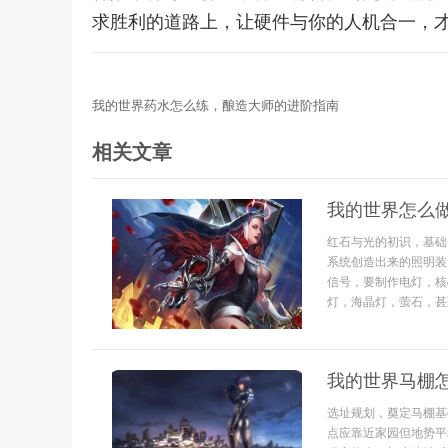
求胜利的道路上，让硬件与你的人机合一，
我的世界药水怎么练，酿造大师的进阶指南
相关文章
我的世界怎么
红石与光的初识，基础
系统创造出来的照明装
信号，要制作电灯，核
灯，海晶灯，萤石，甚至
我的世界马棚
选址规划，奠定马棚基
点应靠近家园但地势平