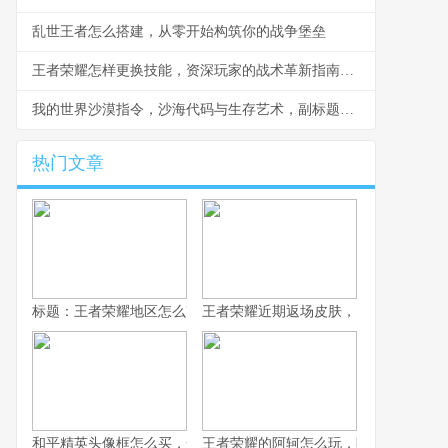
乱世王者怎么搭建，从零开始构筑你的战争堡垒
王者荣耀怎样更换技能，资深玩家的战术革新指南副标题
我的世界沙漠指令，沙海代码与生存艺术，副标题，黄沙秘钥与创世诗篇
热门文章
标题：王者荣耀地区怎么改，资深玩家手把手教你
王者荣耀近期返场皮肤，旧梦重燃的情
和平精英头像框怎么买，一份资深玩家的选购指南，副标题，从获
王者荣耀的阿轲怎么玩，暗影刀锋的狩