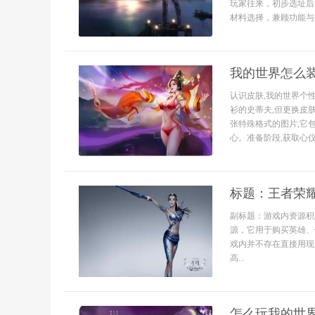
玩家往来，初步选址后
材料选择，兼顾功能与
我的世界怎么
认识皮肤,我的世界个
衫的史蒂夫,但更换皮
张特殊格式的图片,它
心。准备阶段,获取心仪
标题：王者荣
副标题：游戏内资源积
源，它用于购买英雄、
戏内并不存在直接用现
高...
怎么玩我的世