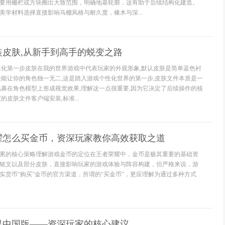
要用栅栏或方块圈出大致范围，明确地基轮廓，这有助于后续结构化建造。
美学材料选择直接影响马棚风格与耐久度，橡木与深...
装皮肤,从新手到高手的蜕变之路
性化第一步皮肤在我的世界游戏中代表玩家的外观形象,默认皮肤是简单蓝色衬
肤能让你的角色独一无二,这是踏入游戏个性化世界的第一步,皮肤文件本质是一
包裹在角色模型上形成视觉效果,理解这一点很重要,因为它决定了后续操作的核
的皮肤文件客户端安装,标准...
耀怎么买金币，资深玩家教你高效获取之道
累的核心策略理解游戏金币的定位在王者荣耀中，金币是极其重要的基础资
铭文以及部分皮肤，直接影响玩家的游戏体验与阵容构建，但严格来说，游
实货币“购买”金币的官方渠道，所谓的“买金币”，更应理解为通过多种方式
界中国版——资深玩家的核心建议