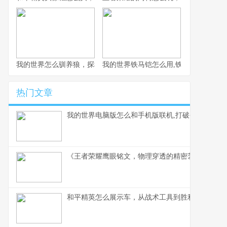
我的世界怎么驯养狼，探秘荒野伙伴驯服之道
我的世界铁马铠怎么用,铁骑驰骋的终极
热门文章
我的世界电脑版怎么和手机版联机,打破平台壁垒的
《王者荣耀鹰眼铭文，物理穿透的精密艺术》副标
和平精英怎么展示车，从战术工具到胜利符号的蜕