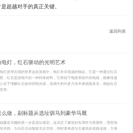
才是超越对手的真正关键。
返回列表
做电灯，红石驱动的光明艺术
电灯原理在我的世界这款游戏中，电灯并非现成的物品，它是一种通过红石
置，红石是游戏中的一种特殊材料，它类似于电路系统中的电线，能够传递
心在于理解红石如何控制光源，游戏中的许多方块本身就能发光，例如红石
简...
怎么做，副标题从选址驯马到豪华马厩
础建造马棚的第一步是选址规划，这决定了建筑的实用性与美观性，理想地
坦开阔，为马匹活动预留充足空间，同时需考虑与主建筑的道路连接，方便