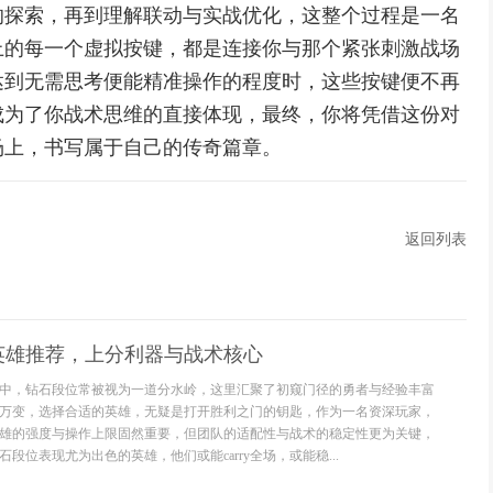
的探索，再到理解联动与实战优化，这整个过程是一名
上的每一个虚拟按键，都是连接你与那个紧张刺激战场
达到无需思考便能精准操作的程度时，这些按键便不再
成为了你战术思维的直接体现，最终，你将凭借这份对
场上，书写属于自己的传奇篇章。
返回列表
英雄推荐，上分利器与战术核心
中，钻石段位常被视为一道分水岭，这里汇聚了初窥门径的勇者与经验丰富
万变，选择合适的英雄，无疑是打开胜利之门的钥匙，作为一名资深玩家，
雄的强度与操作上限固然重要，但团队的适配性与战术的稳定性更为关键，
段位表现尤为出色的英雄，他们或能carry全场，或能稳...