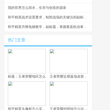
我的世界怎么得水，生存与创造的源泉
和平精英战术设置要求，制胜战场的关键法则副标题，从设置到实战的全面解析
和平精英升降电梯教学，副标题，掌握垂直机动掌控战场
热门文章
标题：王者荣耀地区怎么改，资深玩家手把手教你
王者荣耀近期返场皮肤，旧梦重燃的情
和平精英头像框怎么买，一份资深玩家的选购指南，副标题，从获
王者荣耀的阿轲怎么玩，暗影刀锋的狩