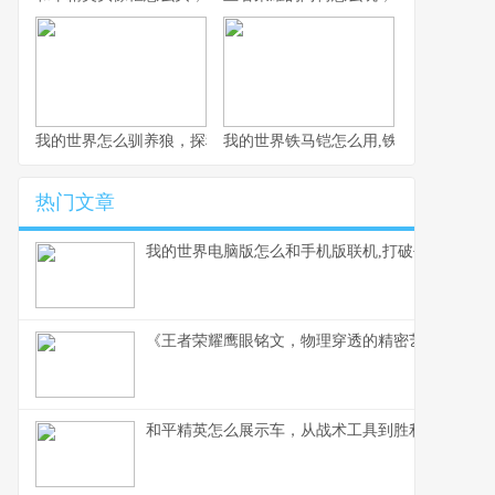
我的世界怎么驯养狼，探秘荒野伙伴驯服之道
我的世界铁马铠怎么用,铁骑驰骋的终极
热门文章
我的世界电脑版怎么和手机版联机,打破平台壁垒的
《王者荣耀鹰眼铭文，物理穿透的精密艺术》副标
和平精英怎么展示车，从战术工具到胜利符号的蜕