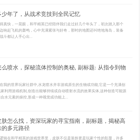
多少年了，从战术竞技到全民记忆
得真快，一晃眼，和平精英已经陪伴我们走过好几个年头了，初次踏入那个
边响起飞机的轰鸣，心中充满紧张与好奇，那时的地图还叫绝地海岛，装备
斗都让人手心出...
么喷水，探秘流体控制的奥秘, 副标题: 从指令到物
在我的世界玩家社群中,水龙喷水并非游戏原生的生物或功能,它是一个充满创
玩家利用游戏机制,创造出能够持续或自动喷射水流的效果实体,这种创造可能源
合水元素的操控,形成一种视觉或功能上...
皮肤怎么找，资深玩家的寻宝指南，副标题，揭秘高
肤的多元路径
逻辑在和平精英的游戏世界里，皮肤不仅是装扮更是玩家个性的彰显，许多