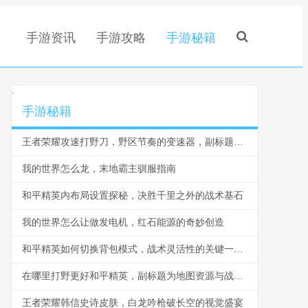
手游资讯
手游攻略
手游秘籍
.
手游秘籍
王者荣耀攻速打野刀，野区节奏的变速器，副标题，重塑打野格局的锋利刃锋
我的世界怎么龙，末地霸主驯服指南
和平精英内布局设置探秘，决胜千里之外的战术基石
我的世界怎么让做发电机，红石能源的奇妙创造
和平精英如何切换背包模式，战术灵活性的关键一步，副标题，掌握背包切换提升战场生存能力
在哪里打野更好和平精英，副标题为地图资源与战术选择解析
王者荣耀韩信史诗皮肤，白龙吟枪破长空的视觉盛宴