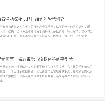
钻石活动探秘，精打细算的智慧博弈
于核心与边缘之间在王者荣耀的经济体系里，钻石是一种颇为特殊的货币，
人民币挂钩，也不像金币那样用于购买绝大多数英雄，钻石游离于核心与边
戏内活跃任务、赛季奖励等方式免费获取，因而在玩家心中，钻石常被...
配置画面，极致视觉与流畅体验的平衡术
平精英这款竞技游戏中，画面配置绝非仅仅关乎美观，它直接关系到信息的
程度，一个合理的画面设置，能让你更早发现远处的敌人，更顺畅地完成转
时刻占据优势，许多玩家盲目追求最高画质，结果导致设备发热，帧率不
。...