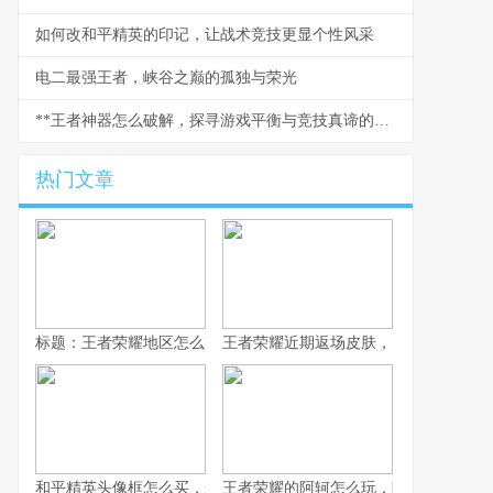
如何改和平精英的印记，让战术竞技更显个性风采
电二最强王者，峡谷之巅的孤独与荣光
**王者神器怎么破解，探寻游戏平衡与竞技真谛的思考**
热门文章
标题：王者荣耀地区怎么改，资深玩家手把手教你
王者荣耀近期返场皮肤，旧梦重燃的情
和平精英头像框怎么买，一份资深玩家的选购指南，副标题，从获
王者荣耀的阿轲怎么玩，暗影刀锋的狩