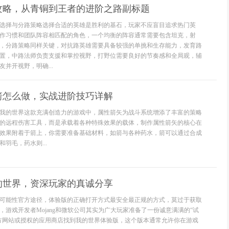
攻略，从青铜到王者的进阶之路副标题
选择与分路策略选择合适的英雄是胜利的基石，玩家不应盲目追求热门英
作习惯和团队阵容相匹配的角色，一个均衡的阵容通常需要包含坦克，射
，分路策略同样关键，对抗路英雄需要具备较强的单挑和生存能力，发育路
置，中路法师负责支援和掌控视野，打野位需要良好的节奏感和全局观，辅
并开视野，明确...
箭怎么做，实战进阶技巧详解
我的世界这款充满创造力的游戏中，属性箭矢为战斗系统增添了丰富的策略
的远程伤害工具，而是承载着各种特殊效果的载体，制作属性箭矢的核心在
效果附着于箭上，你需要准备基础材料，如箭与各种药水，箭可以通过合成
羽毛，药水则...
的世界，资深玩家的真诚分享
可能性官方途径，体验版的正确打开方式最安全最正规的方式，莫过于获取
，游戏开发者Mojang和微软公司其实为广大玩家准备了一份诚意满满的“试
方网站或授权的应用商店找到我的世界体验版，这个版本通常允许你在游戏