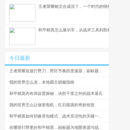
王者荣耀铭文合成没了，一个时代的悄然落幕
和平精英怎么展示车，从战术工具到胜利符号的蜕
今日最新
王者荣耀攻速打野刀，野区节奏的变速器，副标题，重塑打野格局的锋利刃锋
我的世界怎么龙，末地霸主驯服指南
和平精英内布局设置探秘，决胜千里之外的战术基石
我的世界怎么让做发电机，红石能源的奇妙创造
和平精英如何切换背包模式，战术灵活性的关键一步，副标题，掌握背包切换提升战场生存能力
在哪里打野更好和平精英，副标题为地图资源与战术选择解析