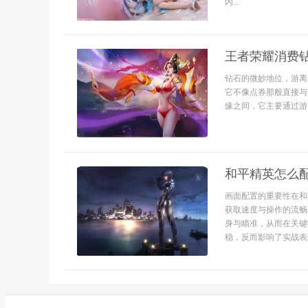
内...
王者荣耀消费
钻石的微妙地位，游离
它不像点券那般直接与
缘之间，它主要通过游
和平精英怎么
画面配置的重要性在和
获取速度与操作的流畅
身与瞄准，从而在关键
稳，反而影响了实战表现