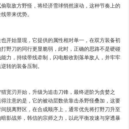
试偷取敌方野怪，将经济雪球悄然滚动，这种节奏上的
全线带来优势。
性也开始显现，它提供的属性相对单一，在双方装备初
他打野刀的同行更显脆弱，此时，正确的思路不是硬碰
钱能力，持续带线牵制，闪电般收割落单敌人，并牢牢
法逆转的装备压制。
狩猎宽刃开始，升级为追击刀锋，最终进阶为贪婪之
值得注意的是，它的被动层数依靠击杀野怪叠加，这要
时间脱离野区，在合成顺序上，通常优先将打野刀升至
的暗影战斧，韩信的宗师之力，以此平衡攻速与穿透暴