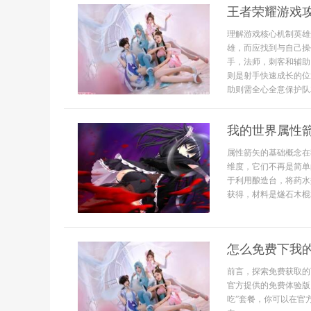
王者荣耀游戏
理解游戏核心机制英雄
雄，而应找到与自己操
手，法师，刺客和辅助
则是射手快速成长的位
助则需全心全意保护队友
我的世界属性
属性箭矢的基础概念在
维度，它们不再是简单
于利用酿造台，将药水
获得，材料是燧石木棍和
怎么免费下我
前言，探索免费获取的
官方提供的免费体验版
吃”套餐，你可以在官