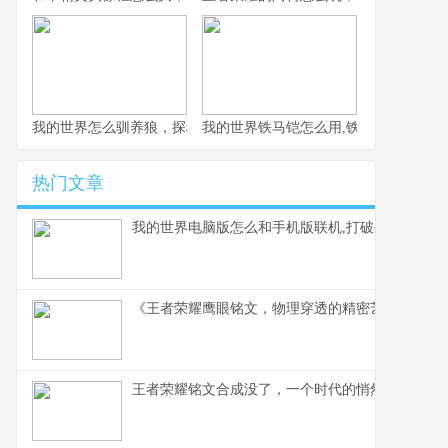
我的世界怎么驯养狼，探秘荒野伙伴驯服之道
我的世界铁马铠怎么用,铁骑驰骋的终极
热门文章
我的世界电脑版怎么和手机版联机,打破平台壁垒的
《王者荣耀鹰眼铭文，物理穿透的精密艺术》副标
王者荣耀铭文合成没了，一个时代的悄然落幕