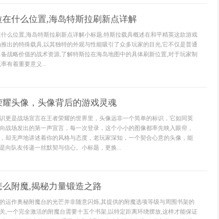
拉在什么位置,海岛特斯拉刷新点详解
在什么位置,海岛特斯拉刷新点详解小标题,特斯拉载具概述在和平精英这款游戏
动推出的特殊载具,以其独特的外观与性能吸引了众多玩家的目光,它不仅是普通
具备战略价值的战术资源,了解特斯拉在海岛地图中的具体刷新位置,对于玩家制
率有着重要意义...
荣耀头像，头像背后的游戏灵魂
识更是战场宣言在王者荣耀的世界里，头像远非一个简单的标识，它如同英
向战场发出的第一声宣言，每一次登录，这个小小的图像都率先映入眼帘，
，却无声地讲述着你的风格与态度，老玩家深知，一个契合心意的头像，能
是向队友传递一丝默契与信心。小标题，更换...
怎么附魔,揭秘力量锻造之路
的运作奥秘附魔台的光芒并非随意闪烁,其提供的附魔选项等级与周围书架的
关,一个完全激活的附魔台需要十五个书架,以特定距离环绕摆放,这样才能保证