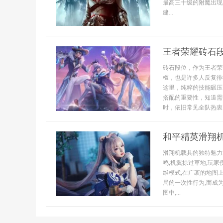
最高三十级的附魔出现
建...
王者荣耀砖石
砖石段位，作为王者荣
槛，也是许多人反复徘
这里，纯粹的技能碾压
搭配的重要性，知道需
时，依旧常见全队热衷..
和平精英滑翔
滑翔机载具的独特魅力
鸣,机翼掠过草地,玩
维模式,在广袤的地图
局的一次性行为,而成
图中,...