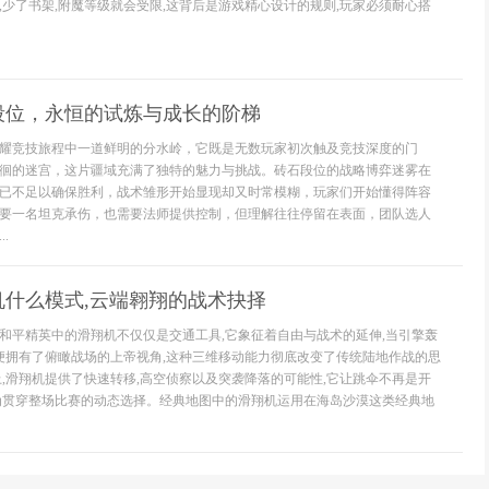
,少了书架,附魔等级就会受限,这背后是游戏精心设计的规则,玩家必须耐心搭
段位，永恒的试炼与成长的阶梯
耀竞技旅程中一道鲜明的分水岭，它既是无数玩家初次触及竞技深度的门
徊的迷宫，这片疆域充满了独特的魅力与挑战。砖石段位的战略博弈迷雾在
已不足以确保胜利，战术雏形开始显现却又时常模糊，玩家们开始懂得阵容
要一名坦克承伤，也需要法师提供控制，但理解往往停留在表面，团队选人
.
机什么模式,云端翱翔的战术抉择
和平精英中的滑翔机不仅仅是交通工具,它象征着自由与战术的延伸,当引擎轰
家便拥有了俯瞰战场的上帝视角,这种三维移动能力彻底改变了传统陆地作战的思
上,滑翔机提供了快速转移,高空侦察以及突袭降落的可能性,它让跳伞不再是开
为贯穿整场比赛的动态选择。经典地图中的滑翔机运用在海岛沙漠这类经典地