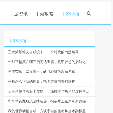
手游资讯
手游攻略
手游秘籍
.
手游秘籍
王者荣耀铭文合成没了，一个时代的悄然落幕
**和平精英在哪开启高达宝箱，机甲梦想的启航之门**
王者荣耀主宰在哪里，峡谷心脏的攻防博弈
平板怎么下我的世界，指尖方块的奇幻旅程
王者荣耀体验服卡皮肤，一场技术与热望的虚拟博弈，副标题，体验服中的皮肤幻梦与规则边界
和平精英龙船怎么掉装备，揭秘水上宝库刷新奥秘，副标题，资深玩家实战经验深度解析
我的世界动物合成，方块宇宙的生命炼金术副标题