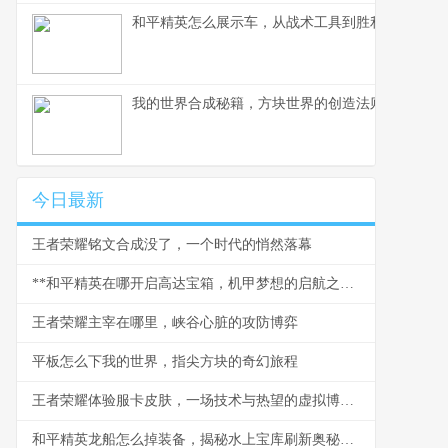
和平精英怎么展示车，从战术工具到胜利符号的蜕
我的世界合成秘籍，方块世界的创造法则，副标题
今日最新
王者荣耀铭文合成没了，一个时代的悄然落幕
**和平精英在哪开启高达宝箱，机甲梦想的启航之门**
王者荣耀主宰在哪里，峡谷心脏的攻防博弈
平板怎么下我的世界，指尖方块的奇幻旅程
王者荣耀体验服卡皮肤，一场技术与热望的虚拟博弈，副标题，体验服中的皮肤幻梦与规则边界
和平精英龙船怎么掉装备，揭秘水上宝库刷新奥秘，副标题，资深玩家实战经验深度解析