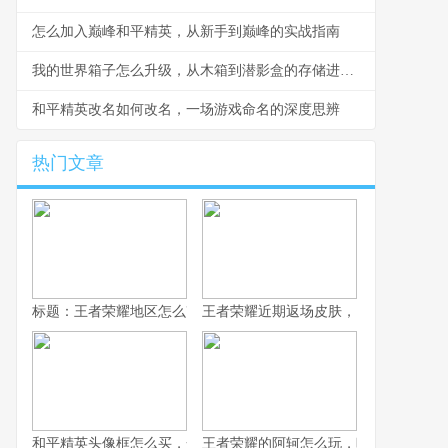
怎么加入巅峰和平精英，从新手到巅峰的实战指南
我的世界箱子怎么升级，从木箱到潜影盒的存储进化之路
和平精英改名如何改名，一场游戏命名的深度思辨
热门文章
标题：王者荣耀地区怎么改，资深玩家手把手教你
王者荣耀近期返场皮肤，旧梦重燃的情
和平精英头像框怎么买，一份资深玩家的选购指南，副标题，从获
王者荣耀的阿轲怎么玩，暗影刀锋的狩