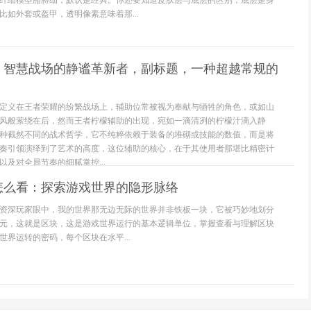
纤细模型胳膊细，默认是经典。你还要知道皮肤层与底层的区别，底层是身
比如外套或盔甲，透明像素意味着那...
，智慧战场的静谧革新者，副标题，一种超越常规的
定义在王者荣耀的纷繁战场上，辅助位常被视为奉献与牺牲的角色，或如山
风般萦绕在后，然而王者柠檬辅助的出现，宛如一滴清冽的柠檬汁滴入静
种截然不同的战术哲学，它不纯粹依赖于装备的堆砌或技能的数值，而是将
奏引领演绎到了艺术的高度，这位辅助的核心，在于其使用者那堪比精密计
及对全局节奏的细腻掌控...
怎么看：探索游戏世界的隐形脉络
资深玩家眼中，我的世界那无边无际的世界并非铁板一块，它被巧妙地划分
元，这就是区块，这是游戏世界运行的基本逻辑单位，掌握查看与理解区块
世界运转的密码，每个区块在水平...