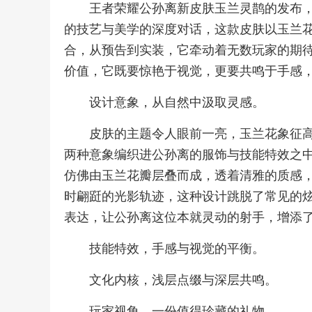
王者荣耀公孙离新皮肤玉兰灵鹊的发布
的技艺与美学的深度对话，这款皮肤以玉兰
合，从预告到实装，它牵动着无数玩家的期
价值，它既要惊艳于视觉，更要共鸣于手感
设计意象，从自然中汲取灵感。
皮肤的主题令人眼前一亮，玉兰花象征
两种意象编织进公孙离的服饰与技能特效之
仿佛由玉兰花瓣层叠而成，透着清雅的质感
时翩跹的光影轨迹，这种设计跳脱了常见的
表达，让公孙离这位本就灵动的射手，增添
技能特效，手感与视觉的平衡。
文化内核，浅层点缀与深层共鸣。
玩家视角，一份值得珍藏的礼物。