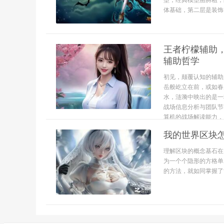
型，经典模型胳膊粗，
体基础，第二层是装饰
王者柠檬辅助
辅助哲学
初见，颠覆认知的辅助
岳般屹立在前，或如春
水，涟漪中映出的是一
战场信息分析与团队节
算机的战场解读能力，以
我的世界区块
理解区块的概念基石在
为一个个隐形的方格单
的方法，就如同掌握了