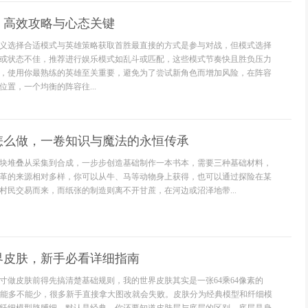
，高效攻略与心态关键
义选择合适模式与英雄策略获取首胜最直接的方式是参与对战，但模式选择
或状态不佳，推荐进行娱乐模式如乱斗或匹配，这些模式节奏快且胜负压力
，使用你最熟练的英雄至关重要，避免为了尝试新角色而增加风险，在阵容
置，一个均衡的阵容往...
怎么做，一卷知识与魔法的永恒传承
块堆叠从采集到合成，一步步创造基础制作一本书本，需要三种基础材料，
革的来源相对多样，你可以从牛、马等动物身上获得，也可以通过探险在某
村民交易而来，而纸张的制造则离不开甘蔗，在河边或沼泽地带...
界皮肤，新手必看详细指南
寸做皮肤前得先搞清楚基础规则，我的世界皮肤其实是一张64乘64像素的
不能多不能少，很多新手直接拿大图改就会失败。皮肤分为经典模型和纤细模