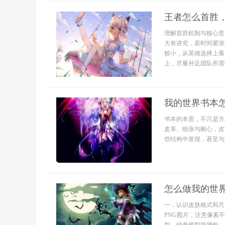
王者怎么首胜
理解首胜机制与核心意
大有讲究，若时间紧张
较小，从英雄选择上看
上，尽量补足团队所需位
我的世界书本
书本的本质，不只是方
皮革、纸张与耐心，皮
些结构中发现，甚至与
怎么做我的世
一，认识皮肤格式和尺
PNG图片，注意像素