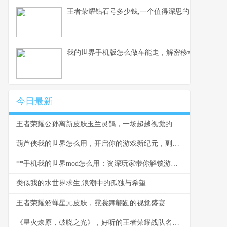
王者荣耀钻石号多少钱,一个值得深思的游戏现象,
我的世界手机版怎么做车能走，解密移动载具的奥秘
今日最新
王者荣耀公孙离新皮肤玉兰灵鹊，一场超越视觉的技艺对话
葫芦侠我的世界怎么用，开启你的游戏新纪元，副标题，资深玩家带你解锁方块世界无限潜能
**手机我的世界mod怎么用：资深玩家带你解锁游戏新世界，副标题：从入门到精通的全流程指南。**
类似我的水世界求生,浪潮中的孤独与希望
王者荣耀貂蝉星元皮肤，霓裳舞翩跹的视觉盛宴
《星火燎原，破晓之光》，好听的王者荣耀战队名与团队精神的交响