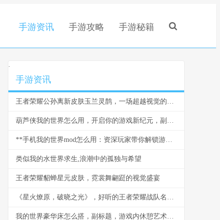
手游资讯
手游攻略
手游秘籍
.
手游资讯
王者荣耀公孙离新皮肤玉兰灵鹊，一场超越视觉的技艺对话
葫芦侠我的世界怎么用，开启你的游戏新纪元，副标题，资深玩家带你解锁方块世界无限潜能
**手机我的世界mod怎么用：资深玩家带你解锁游戏新世界，副标题：从入门到精通的全流程指南。**
类似我的水世界求生,浪潮中的孤独与希望
王者荣耀貂蝉星元皮肤，霓裳舞翩跹的视觉盛宴
《星火燎原，破晓之光》，好听的王者荣耀战队名与团队精神的交响
我的世界豪华床怎么搭，副标题，游戏内休憩艺术的极致追求