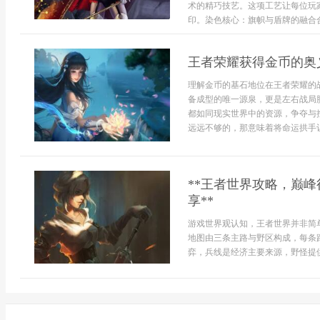
术的精巧技艺。这项工艺让每位玩
印。染色核心：旗帜与盾牌的融合合成
王者荣耀获得金币的奥
理解金币的基石地位在王者荣耀的
备成型的唯一源泉，更是左右战局
都如同现实世界中的资源，争夺与
远远不够的，那意味着将命运拱手让
**王者世界攻略，巅
享**
游戏世界观认知，王者世界并非简
地图由三条主路与野区构成，每条
弈，兵线是经济主要来源，野怪提供