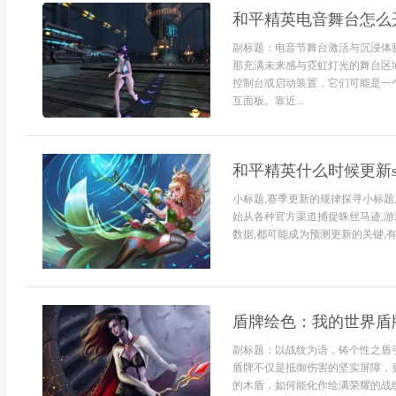
和平精英电音舞台怎么
副标题：电音节舞台激活与沉浸体
那充满未来感与霓虹灯光的舞台区
控制台或启动装置，它们可能是一
互面板。靠近...
和平精英什么时候更新s
小标题,赛季更新的规律探寻小标题
始从各种官方渠道捕捉蛛丝马迹,游
数据,都可能成为预测更新的关键,有时
盾牌绘色：我的世界盾
副标题：以战纹为语，铸个性之盾
盾牌不仅是抵御伤害的坚实屏障，
的木盾，如何能化作绘满荣耀的战