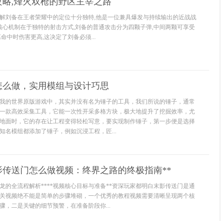
攻略,烽火双枪的野区主宰之路
解刘备在王者荣耀中的定位十分独特,他是一位兼具爆发与持续输出的近战战
其核心机制在于独特的射击方式,刘备的普通攻击分为四颗子弹,中间两颗可享受
命中时伤害更高,这决定了刘备必须...
怎么做，实用模组与设计巧思
我的世界原版游戏中，其实并没有名为锤子的工具，我们所说的锤子，通常
一款高效采集工具，它能一次性开采多格方块，极大地提升了挖掘效率，尤
地面时，它的存在让工程变得轻松写意，要实现制作锤子，第一步便是选择
知名模组都添加了锤子，例如沉浸工程，匠...
影传送门怎么做视频：终界之路的终极指南**
龙的全流程解析****视频核心目标与准备**资深玩家都明白末影传送门是通
关视频绝不能是简单的步骤堆砌，一个优秀的教程视频需要清晰呈现两个核
骤，二是关键的细节预警，在准备阶段你...