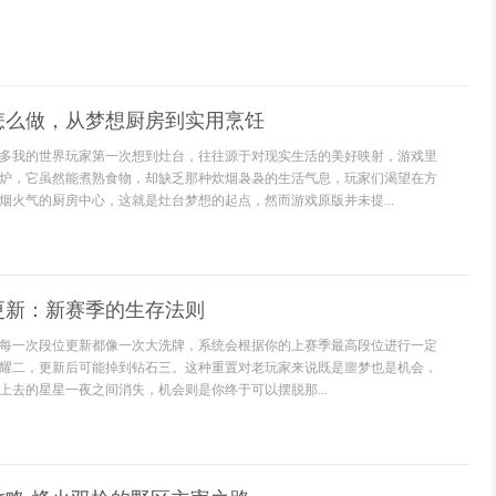
怎么做，从梦想厨房到实用烹饪
多我的世界玩家第一次想到灶台，往往源于对现实生活的美好映射，游戏里
炉，它虽然能煮熟食物，却缺乏那种炊烟袅袅的生活气息，玩家们渴望在方
烟火气的厨房中心，这就是灶台梦想的起点，然而游戏原版并未提...
更新：新赛季的生存法则
每一次段位更新都像一次大洗牌，系统会根据你的上赛季最高段位进行一定
耀二，更新后可能掉到钻石三。这种重置对老玩家来说既是噩梦也是机会，
上去的星星一夜之间消失，机会则是你终于可以摆脱那...