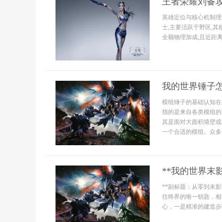
王者荣耀刘备
英雄定位与核心机制理
士,主要活跃于野区,
全额物理加成,且近距离
我的世界锤子
模组锤子的基础认知在
指的是来自各类模组的
其是面对大面积墙壁或
一个合适的模组。众多
**我的世界末
**副标题：从零到末影
往终界的唯一钥匙，相
心，一是精准的建造步