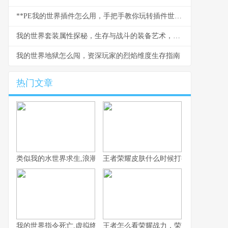
**PE我的世界插件怎么用，手把手教你玩转插件世界，副标题，从零开始掌握插件使用精髓**
我的世界套装属性探秘，生存与战斗的装备艺术，副标题，深入解析盔甲与工具的隐藏法则
我的世界地狱怎么闯，资深玩家的烈焰维度生存指南
热门文章
类似我的水世界求生,浪潮中的孤独与希望
王者荣耀皮肤什么时候打折，资深玩家
我的世界指令死亡,虚拟终结与真实隐喻
王者怎么看荣耀战力，荣耀战力背后的