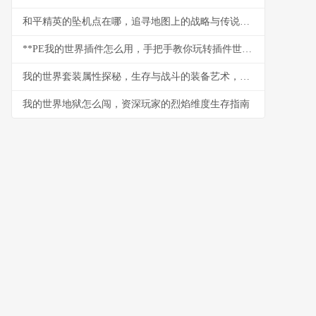
和平精英的坠机点在哪，追寻地图上的战略与传说副标题
**PE我的世界插件怎么用，手把手教你玩转插件世界，副标题，从零开始掌握插件使用精髓**
我的世界套装属性探秘，生存与战斗的装备艺术，副标题，深入解析盔甲与工具的隐藏法则
我的世界地狱怎么闯，资深玩家的烈焰维度生存指南