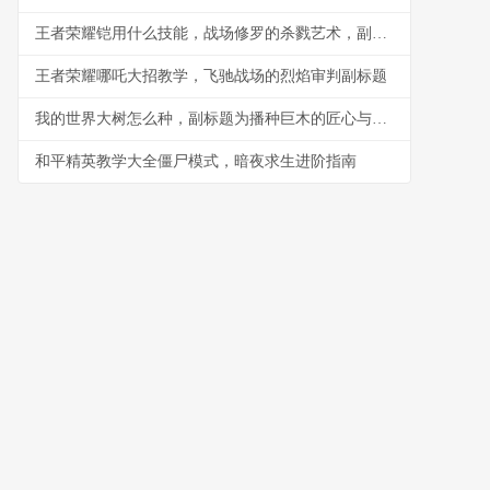
王者荣耀铠用什么技能，战场修罗的杀戮艺术，副标题为极致爆发与生存之道
王者荣耀哪吒大招教学，飞驰战场的烈焰审判副标题
我的世界大树怎么种，副标题为播种巨木的匠心与奇思
和平精英教学大全僵尸模式，暗夜求生进阶指南