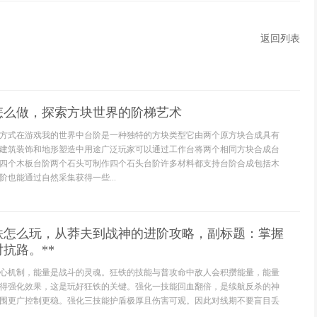
返回列表
怎么做，探索方块世界的阶梯艺术
方式在游戏我的世界中台阶是一种独特的方块类型它由两个原方块合成具有
建筑装饰和地形塑造中用途广泛玩家可以通过工作台将两个相同方块合成台
四个木板台阶两个石头可制作四个石头台阶许多材料都支持台阶合成包括木
也能通过自然采集获得一些...
狂铁怎么玩，从莽夫到战神的进阶攻略，副标题：掌握
抗路。**
心机制，能量是战斗的灵魂。狂铁的技能与普攻命中敌人会积攒能量，能量
得强化效果，这是玩好狂铁的关键。强化一技能回血翻倍，是续航反杀的神
围更广控制更稳。强化三技能护盾极厚且伤害可观。因此对线期不要盲目丢