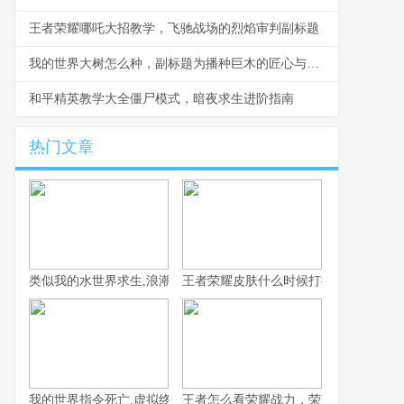
王者荣耀哪吒大招教学，飞驰战场的烈焰审判副标题
我的世界大树怎么种，副标题为播种巨木的匠心与奇思
和平精英教学大全僵尸模式，暗夜求生进阶指南
热门文章
类似我的水世界求生,浪潮中的孤独与希望
王者荣耀皮肤什么时候打折，资深玩家
我的世界指令死亡,虚拟终结与真实隐喻
王者怎么看荣耀战力，荣耀战力背后的