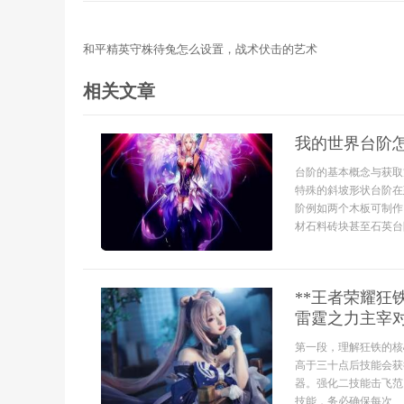
和平精英守株待兔怎么设置，战术伏击的艺术
相关文章
我的世界台阶
台阶的基本概念与获取
特殊的斜坡形状台阶在
阶例如两个木板可制作
材石料砖块甚至石英台阶
**王者荣耀
雷霆之力主宰对
第一段，理解狂铁的核
高于三十点后技能会获
器。强化二技能击飞范
技能，务必确保每次...