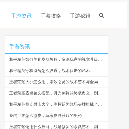
手游资讯
手游攻略
手游秘籍
.
手游资讯
和平精英如何美化皮肤教程，资深玩家的视觉升级指南
和平精英守株待兔怎么设置，战术伏击的艺术
王者荣耀大乔怎么用，潮汐之灵的战术艺术与全局掌控
王者荣耀露娜铭文搭配，月光剑舞的终极奥义，副标题为月下无限连的铭文基石
和平精英枪支射击大全，副标题为战场决胜枪械全解析
我的世界怎么盗皮，玩家皮肤获取的奥秘
王者荣耀铠用什么技能，战场修罗的杀戮艺术，副标题为极致爆发与生存之道