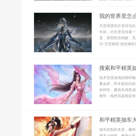
我的世界里怎
天堂维度的古老传说在
年前，社区里流传着一
度，那里阳光明媚，充
为“天堂模组”的经典
搜索和平精英
战术竞技游戏的独特魅
要血肉，即丰富的内容
多样性，建筑布局形成
衡性，每把武器都应有其
和平精英抽车
抽车机制的本质，概率
要多少钱呢，根据众多