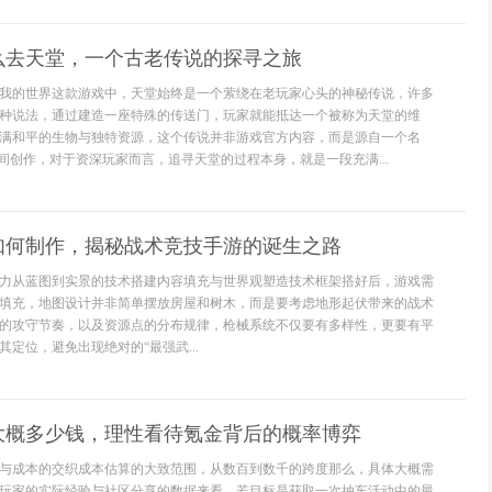
么去天堂，一个古老传说的探寻之旅
我的世界这款游戏中，天堂始终是一个萦绕在老玩家心头的神秘传说，许多
种说法，通过建造一座特殊的传送门，玩家就能抵达一个被称为天堂的维
满和平的生物与独特资源，这个传说并非游戏官方内容，而是源自一个名
民间创作，对于资深玩家而言，追寻天堂的过程本身，就是一段充满...
如何制作，揭秘战术竞技手游的诞生之路
力从蓝图到实景的技术搭建内容填充与世界观塑造技术框架搭好后，游戏需
填充，地图设计并非简单摆放房屋和树木，而是要考虑地形起伏带来的战术
的攻守节奏，以及资源点的分布规律，枪械系统不仅要有多样性，更要有平
定位，避免出现绝对的“最强武...
大概多少钱，理性看待氪金背后的概率博弈
与成本的交织成本估算的大致范围，从数百到数千的跨度那么，具体大概需
玩家的实际经验与社区分享的数据来看，若目标是获取一次抽车活动中的最