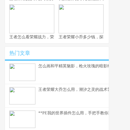
王者怎么看荣耀战力，荣耀战力背后的玩家博弈
王者荣耀小乔多少钱，探秘获取成本与
热门文章
怎么画和平精英魅影，枪火玫瑰的暗影绘制指南
王者荣耀大乔怎么用，潮汐之灵的战术艺术与全局
**PE我的世界插件怎么用，手把手教你玩转插件世