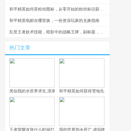
和平精英如何弄粉丝图标，从零开始的粉丝标识获取指南，副标题，资深玩家带你解锁专属荣耀
和平精英电邮在哪里换，一份资深玩家的兑换指南
乱世王者妖术技能，暗影中的战略王牌，副标题，诡道制胜的终极艺术
热门文章
类似我的水世界求生,浪潮中的孤独与希望
和平精英如何获得雪地先锋，雪地生存
王者荣耀皮肤什么时候打折，资深玩家揭秘折扣规律
我的世界指令死亡,虚拟终结与真实隐喻