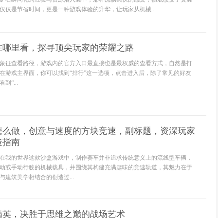
仅仅是节省时间，更是一种游戏体验的升华，让玩家从机械...
在哪里看，探寻顶尖玩家的荣耀之路
象征查看路径，游戏内的官方入口最直接也是最权威的查看方式，自然是打
在游戏主界面，你可以找到“排行”这一选项，点击进入后，除了常见的好友
“...
怎么做，创意与速度的方块竞速，副标题，资深玩家
造指南
在我的世界这款沙盒游戏中，制作赛车并非追求传统意义上的流线型车辆，
动或手动行驶的机械载具，并围绕其构建充满趣味的竞速轨道，其魅力在于
建筑美学相结合的创造过...
精英，决胜于思维之巅的战场艺术