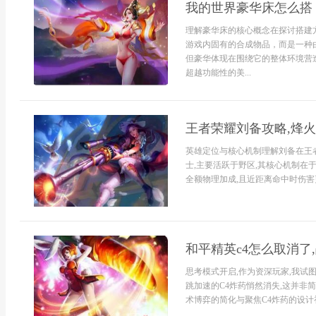
我的世界豪华床怎么搭
理解豪华床的核心概念在探讨搭建
游戏内固有的合成物品，而是一种
但豪华体现在围绕它的整体环境营
超越功能性的美...
王者荣耀刘备攻略,烽
英雄定位与核心机制理解刘备在王
士,主要活跃于野区,其核心机制在
全额物理加成,且近距离命中时伤害更
和平精英c4怎么取消了
思考模式开启,作为资深玩家,我试
跳加速的C4炸药悄然消失,这并非
术博弈的简化与聚焦C4炸药的设计初