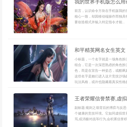
我的世界手机版怎么用
前言，认识命令方块在手机版我的
核心一致，却因移动端操作而独具
要创造模式并输入特定指令才能...
和平精英网名女生英文
小标题，一个名字就是一场角色扮
组合，它是一次深思熟虑的角色扮
色，而是在宣告一种姿态，或酷飒如“S
这些名字是她们进入这片竞技沙场
玩法风格，或许也隐藏着真实性格的.
王者荣耀信誉禁赛,虚
副标题:规则之墙背后的博弈与反
个健康的竞技环境。它如同虚拟世
骂,或消极对战等行为,会积累信誉积分