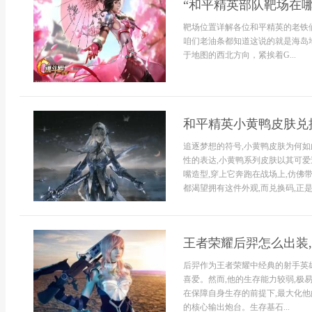
“和平精英部队靶场在
靶场位置详解各位和平精英的老铁
咱们老油条都知道这说的就是海岛
于地图的西北方向，紧挨着G...
和平精英小黄鸭皮肤兑
追逐梦想的符号,小黄鸭皮肤为何如
性的表达,小黄鸭系列皮肤以其可爱
嘴造型,穿上它奔跑在战场上,仿佛
都渴望拥有这件外观,而兑换码,正是
王者荣耀后羿怎么出装
后羿作为王者荣耀中经典的射手英
喜爱。然而,他的生存能力较弱,极
在保障自身生存的前提下,最大化他
的核心输出炮台。生存基石...