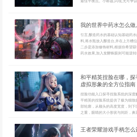
最佳平衡点。小标题,闪现,无可争议的
我的世界中药水怎么做
引言,酿造药水的基础认知基础药
料,将水瓶放入酿造台,并在上方槽
二步是添加修饰材料,根据你希望获
药水效果,加入发酵蛛眼则可能逆转或
和平精英捏脸在哪，探
虚拟形象的全方位指南
捏脸功能入口探寻捏脸系统的深度
平精英的捏脸系统提供了极为细致
部轮廓，从额头的高度宽度，到下
之重，眼睛的大小形状与间距，鼻梁的
王者荣耀游戏手柄怎么