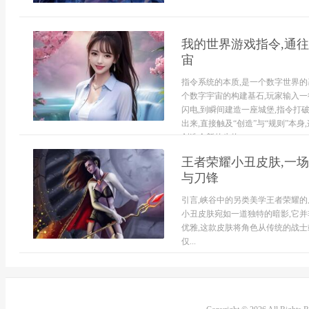
我的世界游戏指令,通往
宙
指令系统的本质,是一个数字世界的
个数字宇宙的构建基石,玩家输入一
闪电,到瞬间建造一座城堡,指令打
出来,直接触及“创造”与“规则”本
创造全新的生物...
王者荣耀小丑皮肤,一
与刀锋
引言,峡谷中的另类美学王者荣耀的
小丑皮肤宛如一道独特的暗影,它并
优雅,这款皮肤将角色从传统的战士
仅...