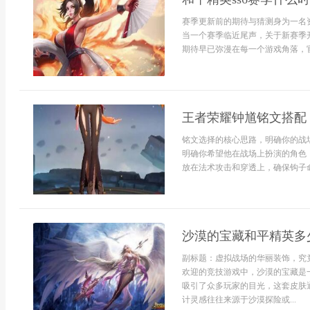
赛季更新前的期待与猜测身为一名
当一个赛季临近尾声，关于新赛季开
期待早已弥漫在每一个游戏角落，官
王者荣耀钟馗铭文搭配
铭文选择的核心思路，明确你的战
明确你希望他在战场上扮演的角色
放在法术攻击和穿透上，确保钩子命
沙漠的宝藏和平精英多
副标题：虚拟战场的华丽装饰，究
欢迎的竞技游戏中，沙漠的宝藏是
吸引了众多玩家的目光，这套皮肤
计灵感往往来源于沙漠探险或...