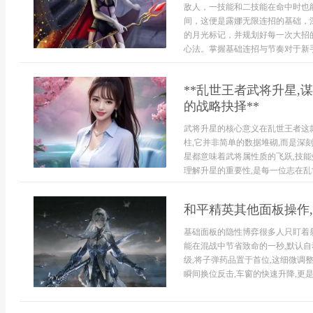
敌人，一技能和二技能在命中时也
间，这便是露娜无限连招的基础，
的月光标记，并规划好每一次大招
心法。掌握基础连招与节奏对于新手
**乱世王者武将升星,
的战略抉择**
武将升星的核心意义在乱世王者这
柱,它并非简单的数据堆砌,而是深
星都意味着武将属性质的飞跃,技能
理解升星的重要性,是每一位志在乱
和平精英其他面板操作
基础面板的隐性博弈很多人只盯着射
能在混战中节省致命的一秒,默认自
级,将子弹药品置于首位,这细微调
瞬间换位反击,车窗的快速升降,更是