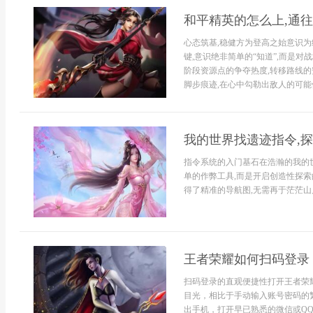
和平精英的怎么上,通
心态筑基,稳健方为登高之始意识为
键,意识绝非简单的“知道”,而是
阶段资源点的争夺热度,转移路线的
脚步痕迹,在心中勾勒出敌人的可能
我的世界找遗迹指令,
指令系统的入门基石在浩瀚的我的
单的作弊工具,而是开启创造性探索
得了精准的导航图,无需再于茫茫山川
王者荣耀如何扫码登录
扫码登录的直观便捷性打开王者荣
目光，相比于手动输入账号密码的
出手机，打开早已熟悉的微信或Q