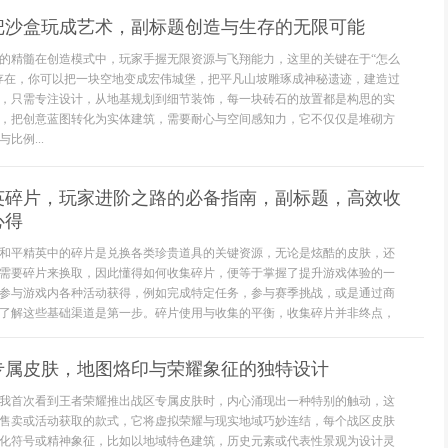
把沙盒玩成艺术，副标题创造与生存的无限可能
的精髓在创造模式中，玩家手握无限资源与飞翔能力，这里的关键在于“怎么
存在，你可以把一块空地变成宏伟城堡，把平凡山坡雕琢成神秘遗迹，建造过
，只需专注设计，从地基规划到细节装饰，每一块砖石的放置都是构思的实
，把创意蓝图转化为实体建筑，需要耐心与空间感知力，它不仅仅是堆砌方
比例...
英碎片，玩家进阶之路的必备指南，副标题，高效收
心得
和平精英中的碎片是兑换各类珍贵道具的关键资源，无论是炫酷的皮肤，还
需要碎片来换取，因此懂得如何收集碎片，便等于掌握了提升游戏体验的一
参与游戏内各种活动获得，例如完成特定任务，参与赛季挑战，或是通过商
了解这些基础渠道是第一步。碎片使用与收集的平衡，收集碎片并非终点，
专属皮肤，地图烙印与荣耀象征的独特设计
我首次看到王者荣耀推出战区专属皮肤时，内心涌现出一种特别的触动，这
售卖或活动获取的款式，它将虚拟荣耀与现实地域巧妙连结，每个战区皮肤
化符号或精神象征，比如以地域特色建筑，历史元素或代表性景观为设计灵