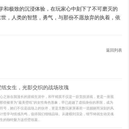
哲学和极致的沉浸体验，在玩家心中刻下了不可磨灭的
末世，人类的智慧，勇气，与那份不愿放弃的执着，依
返回列表
壁纸女生，光影交织的战场玫瑰
心之旅在我漫长的游戏生涯中，和平精英不仅是一款竞技游戏，更是一座视
那些被誉为“最美壁纸”的女性角色形象，早已超越了虚拟身份的界限，成为
符号，她们不仅是战场上的伙伴，更是无数玩家屏幕前一道靓丽而深刻的风
计哲学与情感共鸣，值得我们细细品味。从建模到渲染，细节铸就生动灵魂
的独特魅力这些壁纸最...