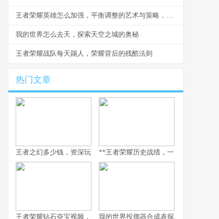
王者荣耀英雄怎么加强，平衡调整的艺术与策略，副标题，资深玩家视角下的英雄优化思考
我的世界怎么去天，探索天空之城的奥秘
王者荣耀战队每天踢人，荣耀背后的残酷法则
热门文章
王者之幻多少钱，资深玩家眼中的价格真相
**王者荣耀历史战绩，一面映照竞技之路
王者荣耀钻石夺宝视频，一场关于运气的豪赌与策略的博弈
我的世界投掷器合成表探秘，方块背后