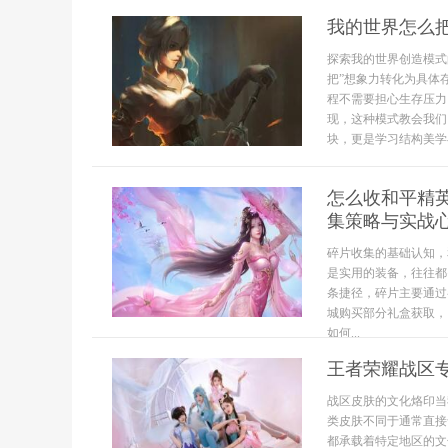
我的世界怎么
探索我的世界创造模式
把”想象力转化为具体
程不需要担心生存压力
现，这种模式教会我们
块，更是学习结构美学与
怎么收和平精
集策略与实战
碎片收集的基础认知，
是实用的装备，往往都
条捷径，碎片主要通过
城购买部分礼盒获取，
如何...
王者荣耀战区
战区皮肤的文化烙印当
类皮肤不同于通常直接
都承载着特定地区的文