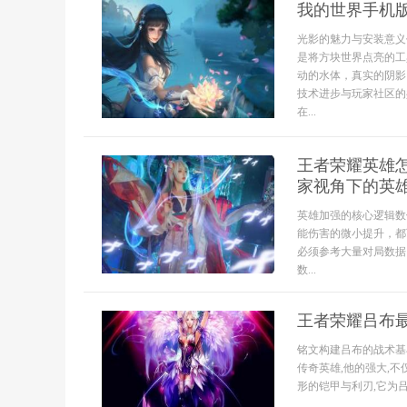
我的世界手机
光影的魅力与安装意义
是将方块世界点亮的工
动的水体，真实的阴影
技术进步与玩家社区的
在...
王者荣耀英雄
家视角下的英
英雄加强的核心逻辑数
能伤害的微小提升，都
必须参考大量对局数据
数...
王者荣耀吕布
铭文构建吕布的战术基
传奇英雄,他的强大,
形的铠甲与利刃,它为吕