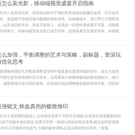
版怎么装光影，移动端视觉盛宴开启指南
作为一名资深玩家，我深知光影对于我的世界体验的颠覆性改变，它不仅仅
具，更是赋予游戏灵魂与氛围的神奇画笔，在电脑版中，我们早已习惯那流
，以及动态的天空，而在手机版上，实现这一切曾经显得遥不可及，但随着
共同努力，在移动端安装光影已成为可能，这意味著无论身处何地，你都能
怎么加强，平衡调整的艺术与策略，副标题，资深玩
雄优化思考
值调整的微妙艺术数值调整是加强中最直观也最需谨慎的部分，攻击力或技
可能引发英雄强度的巨大变化，这需要设计师拥有敏锐的数据感知力，他们
，观察英雄在各分段的表现，过高或过低的调整都会破坏游戏平衡，理想的
最强铭文,铁血真伤的极致烙印
石在王者荣耀的战场上,吕布始终是那个手持方天画戟,以真实伤害震慑敌胆的
不仅源于技能本身的霸道,更离不开那一套精心构筑的铭文体系,铭文如同英雄隐
布注入前期的对抗底气,中期的爆发潜能,以及后期的统治资本,一套最...