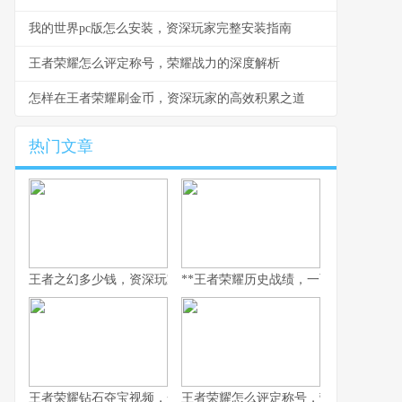
我的世界pc版怎么安装，资深玩家完整安装指南
王者荣耀怎么评定称号，荣耀战力的深度解析
怎样在王者荣耀刷金币，资深玩家的高效积累之道
热门文章
王者之幻多少钱，资深玩家眼中的价格真相
**王者荣耀历史战绩，一面映照竞技之路
王者荣耀钻石夺宝视频，一场关于运气的豪赌与策略的博弈
王者荣耀怎么评定称号，荣耀战力的深