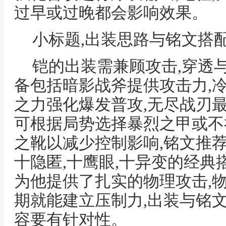
过早或过晚都会影响效果。
小标题,出装思路与铭文搭
铠的出装需兼顾攻击,穿透
备包括暗影战斧提供攻击力,
之力强化爆发普攻,无尽战刃最
可根据局势选择暴烈之甲或不
之靴以减少控制影响,铭文推
十隐匿,十鹰眼,十异变的经典
为他提供了扎实的物理攻击,
期就能建立压制力,出装与铭
容要有针对性。