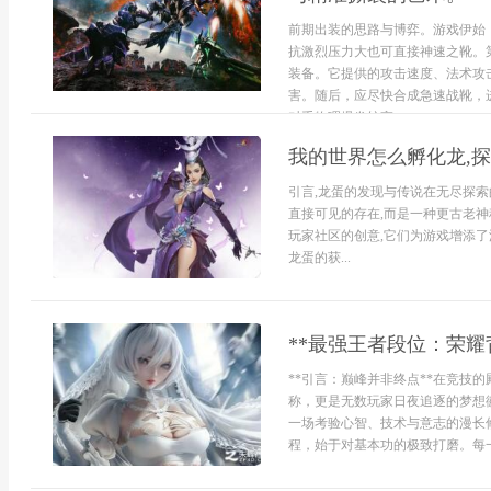
前期出装的思路与博弈。游戏伊始
抗激烈压力大也可直接神速之靴。
装备。它提供的攻击速度、法术攻
害。随后，应尽快合成急速战靴，
对手物理爆发较高，...
我的世界怎么孵化龙,
引言,龙蛋的发现与传说在无尽探索
直接可见的存在,而是一种更古老神
玩家社区的创意,它们为游戏增添
龙蛋的获...
**最强王者段位：荣耀
**引言：巅峰并非终点**在竞技
称，更是无数玩家日夜追逐的梦想
一场考验心智、技术与意志的漫长修
程，始于对基本功的极致打磨。每一