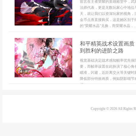
前言在王者荣耀的英雄殿堂中，武
法师代表，更是无数玩家心中地位
天，就让我们以资深玩家的视角，
金币点券直接购买，这是她区别于
的“荣耀水晶”兑换，而荣耀水晶，..
和平精英战术设置画质
到胜利的进阶之路
视觉基础决定战术感知帧率优先保
要，而帧率设置在此扮演了核心角
瞄准，闪避，近距离交火等关键时
降低部分特效画质，例如阴影细节
牺...
Copyright © 2026 All Rights