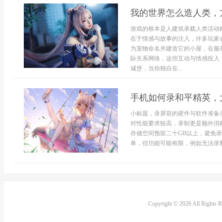
我的世界怎么造人类，
游戏的根本是人建筑承载人类活动
在于情感与故事的注入，许多玩家
为宠物命名并建造它的小屋，在服
际关系网络，这些互动与情感投入
城堡，当你独自在...
手机如何录和平精英，
小标题，录屏前的硬件与软件准备
对性能要求较高，录制更是额外消
存储空间预留二十GB以上，避免
单，但功能可能有限，例如无法录制
Copyright © 2026 All Rights