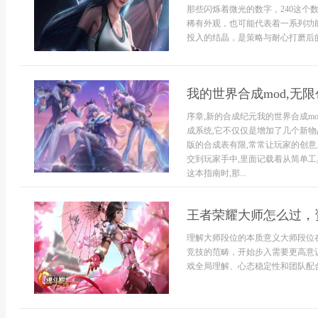
那些闪烁着微光的数字，240这
稀有外观，也可能代表着一系列功
投入的结晶，是策略与耐心打磨后的
我的世界合成mod,无
序章,新的合成纪元我的世界合成m
成系统,它不仅仅是增加了几个新物
版的合成表有限,常常让玩家的创意
交到玩家手中,里面记载着从简单工
这本指南时,那...
王者荣耀大师怎么过，
理解大师段位的本质意义大师段位
竞技的范畴，开始步入需要更高意
戏全局理解、心态稳定性和团队配合能