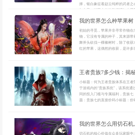
择，银白象征着赵云纯粹的武者之
与力量，铠甲上的纹路细腻如水流又
我的世界怎么种苹果树
初始的寻觅，苹果并非寻常作物在
物，它没有专属的种子，其来源带
舞斧头砍伐一棵橡树时，除了收获木
红的苹果，这偶然的收获，是许多玩
王者贵族7多少钱：揭
小标题：何为王者贵族体系在王者
于游戏内的“贵族系统”，该系统
同的投入门槛与专属福利，贵族七
题：贵族七的直接价码小标题：价码
我的世界怎么用切石机
切石机的核心价值在众多玩家眼中,