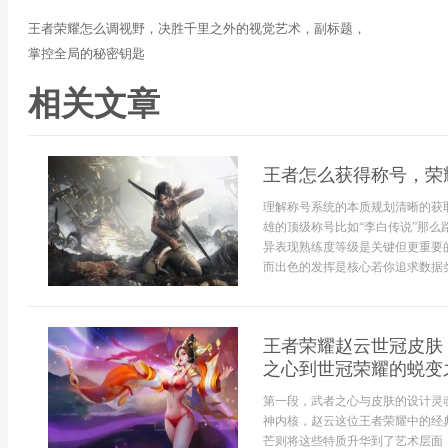
王者荣耀怎么调视野，决胜千里之外的视觉艺术，副标题，
掌控全局的秘密钥匙
相关文章
王者怎么获得称号，荣
理解称号系统的本质规划清晰的获
雄的顶级称号比如“李白传说”那
异表现熟练度等级是关键但更重要
而出色的发挥是核心若你追求数据类称
王者荣耀赵云世冠皮肤
之心到世冠荣耀的蜕变
第一段，武者之心与皮肤的设计灵
神内核，赵云这位王者荣耀中的经
芒则将这些特质升华到了艺术层面