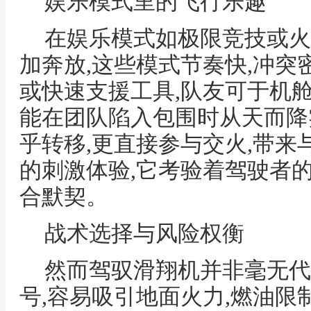
娱乐模式里的飞行乐趣
在娱乐模式如极限竞技或火
加奔放,这些模式节奏快,冲突
或快速支援工具,队友可于机舱
能在团队陷入包围时从天而降
乎转移,更直接参与交火,带
的刺激体验,它考验着驾驶者
合默契。
战术选择与风险权衡
然而驾驭滑翔机并非毫无代
号,容易吸引地面火力,燃油