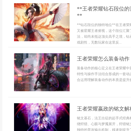
**王者荣耀钻石段位
**
**钻石段位的独特地位**在王者
又被星耀王者俯视，这个段位汇聚
法，却尚未抵达顶尖高手之境，钻
戏剧性，无数玩家在这里反...
王者荣耀怎么装备动作
装备动作的核心定义在王者荣耀中
特性与操作手法结合形成的一套动
合运用理解装备动作的本质是提升操
王者荣耀嬴政的铭文解
铭文基石，法王出征的起手式经典
绕狩猎、心眼与梦魇展开，狩猎铭
独特的普攻输出机制，移速则提升