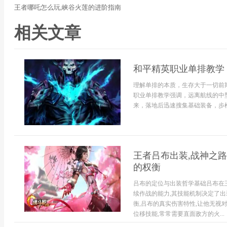
王者哪吒怎么玩,峡谷火莲的进阶指南
相关文章
和平精英职业单排教学
理解单排的本质，生存大于一切前
职业单排教学强调，远离航线的中
来，落地后迅速搜集基础装备，步枪
王者吕布出装,战神之
的权衡
吕布的定位与出装哲学基础吕布在
续作战的能力,其技能机制决定了
衡,吕布的真实伤害特性,让他无视
位移技能,常常需要直面敌方的火...