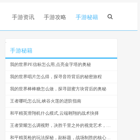
手游资讯
手游攻略
手游秘籍
.
手游秘籍
我的世界PE信标怎么用,点亮金字塔的奥秘
我的世界唱片怎么得，探寻音符背后的秘密旅程
我的世界棒棒糖怎么做，探寻甜蜜方块背后的奥秘
王者哪吒怎么玩,峡谷火莲的进阶指南
和平精英滑翔机什么模式,云端翱翔的战术抉择
王者荣耀怎么调视野，决胜千里之外的视觉艺术，副标题，掌控全局的秘密钥匙
和平精英枪的玩法探秘，副标题，战场制胜的核心法则