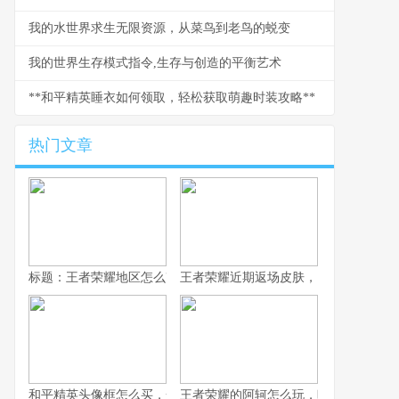
我的水世界求生无限资源，从菜鸟到老鸟的蜕变
我的世界生存模式指令,生存与创造的平衡艺术
**和平精英睡衣如何领取，轻松获取萌趣时装攻略**
热门文章
标题：王者荣耀地区怎么改，资深玩家手把手教你
王者荣耀近期返场皮肤，旧梦重燃的情
和平精英头像框怎么买，一份资深玩家的选购指南，副标题，从获
王者荣耀的阿轲怎么玩，暗影刀锋的狩