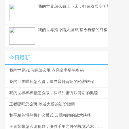
我的世界怎么做上下床，打造双层空间新美学
我的世界指令猎人游戏,指令狩猎的终极挑战
今日最新
我的世界PE信标怎么用,点亮金字塔的奥秘
我的世界唱片怎么得，探寻音符背后的秘密旅程
我的世界棒棒糖怎么做，探寻甜蜜方块背后的奥秘
王者哪吒怎么玩,峡谷火莲的进阶指南
和平精英滑翔机什么模式,云端翱翔的战术抉择
王者荣耀怎么调视野，决胜千里之外的视觉艺术，副标题，掌控全局的秘密钥匙