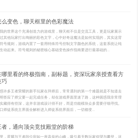
怎么变色，聊天框里的色彩魔法
我的世界这个充满创造力的游戏里，聊天框不仅是交流工具，更是玩家展示
过其他玩家打出绚丽的彩色文字，心中好奇这魔法是如何实现的，其实这背
符号规则，游戏内置了一套用特殊符号控制文字颜色的系统，这套系统让纯
生动起来。符号规则的秘密核心基础变色操作指南要进行最基础的...
在哪里看的终极指南，副标题，资深玩家亲授查看方
技巧
惑许多王者荣耀的新手玩家在拜师后，常常遇到的第一个难题就是不知道去
明答应了师父要一起完成任务，却在游戏界面里迷了路，这种困惑我非常理
实藏得有些深，这并非游戏设计得不好，而是功能模块众多需要仔细寻找。
口师徒系统主界面全解析进入师徒系统界面后，一切都变...
王者，通向顶尖竞技殿堂的阶梯
里，星耀与王者段位宛如一座高耸的山峰，吸引着无数玩家仰望与攀登，这