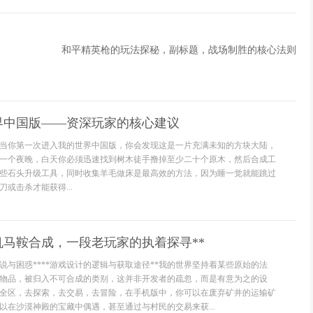
和平精英枪的玩法探秘，副标题，战场制胜的核心法则
界中国版——资深玩家的核心建议
当你第一次进入我的世界中国版，你会发现这是一片充满未知的方块大陆，
一个夜晚，白天你必须迅速找到树木徒手撸掉至少二十个原木，然后合成工
些石头升级工具，同时收集羊毛做床是最高效的方法，因为睡一觉就能跳过
或击杀才能获得...
机马鞍合成，一段老玩家的执着探寻**
说与困惑****游戏设计的逻辑与获取途径**我的世界坚持着某些原始的法
物品，被归入不可合成的类别，这并非开发者的疏忽，而是有意为之的设
全区，去探索，去交易，去冒险，在手机版中，你可以在废弃矿井的运输矿
以在沙漠神殿的宝藏中偶遇，甚至通过与村民的交易来获...