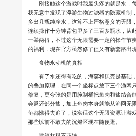
刚接触这个游戏时我最头疼的就是水，
我无意中发现了浮游生物过滤器的隐藏机制
多出几瓶纯净水，这算不上严格意义的无限，
连续操作十分钟背包里多了三百多瓶水，从
一举两得，不过这个无限需要一定的操作节
的福利，现在官方虽然修了但又有新套路出
食物永动机的真相
有了水还得有吃的，海藻和贝壳是基础
的叠加原理，在同一个坐标点放下三个渔网只
修复，更夸张的是用腌制桶把鱼肉和盐结合
会返还部分盐，加上鱼肉本身就能从渔网无
龟都懒得去追了，说实话这个无限资源让游
那些以前不敢去的沉船区现在随便逛。
建筑材料不花钱