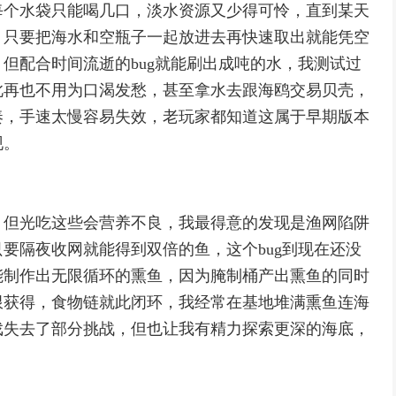
每个水袋只能喝几口，淡水资源又少得可怜，直到某天
，只要把海水和空瓶子一起放进去再快速取出就能凭空
但配合时间流逝的bug就能刷出成吨的水，我测试过
此再也不用为口渴发愁，甚至拿水去跟海鸥交易贝壳，
奏，手速太慢容易失效，老玩家都知道这属于早期版本
现。
，但光吃这些会营养不良，我最得意的发现是渔网陷阱
要隔夜收网就能得到双倍的鱼，这个bug到现在还没
能制作出无限循环的熏鱼，因为腌制桶产出熏鱼的同时
限获得，食物链就此闭环，我经常在基地堆满熏鱼连海
戏失去了部分挑战，但也让我有精力探索更深的海底，