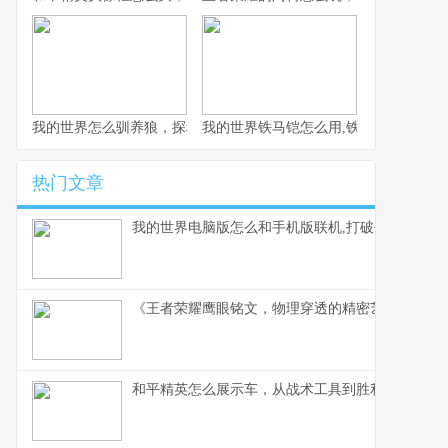
我的世界怎么驯养狼，探秘荒野伙伴驯服之道
我的世界铁马铠怎么用,铁骑驰骋的终极
热门文章
我的世界电脑版怎么和手机版联机,打破平台壁垒的
《王者荣耀鹰眼铭文，物理穿透的精密艺术》副标
和平精英怎么展示车，从战术工具到胜利符号的蜕