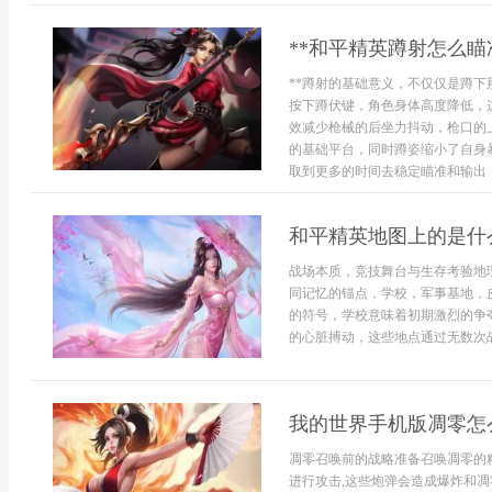
**和平精英蹲射怎么瞄
**蹲射的基础意义，不仅仅是蹲下
按下蹲伏键，角色身体高度降低，
效减少枪械的后坐力抖动，枪口的
的基础平台，同时蹲姿缩小了自身
取到更多的时间去稳定瞄准和输出，因
和平精英地图上的是什
战场本质，竞技舞台与生存考验地
同记忆的锚点，学校，军事基地，
的符号，学校意味着初期激烈的争
的心脏搏动，这些地点通过无数次战
我的世界手机版凋零怎
凋零召唤前的战略准备召唤凋零的
进行攻击,这些炮弹会造成爆炸和凋