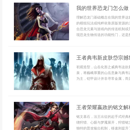
我的世界恐龙门怎么做
理解恐龙门基础概念在我的世界这
的模组玩法或纯粹依靠原版资源的
合恐龙元素与游戏内的传送机制或
现恐龙生物传送的功能性门，还是想
王者典韦新皮肤岱宗撼
初观造型，山岳化形之威典韦这款
泉，将巍峨厚重的山岳意象与典韦
为主，铠甲设计并非寻常金属，而是
王者荣耀嬴政的铭文解
铭文基石，法王出征的起手式经典
绕狩猎、心眼与梦魇展开，狩猎铭
独特的普攻输出机制，移速则提升