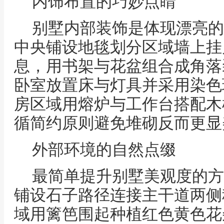
内饰布置的巧妙点睛
别墅内部装饰是体现漂亮的
中央铺设地毯划分区域墙上挂
息，用书架与花盆组合成角落
卧室放置床与灯具并采用染色
房区域用熔炉与工作台搭配木
循简约原则避免堆砌反而更显
外部环境的自然点缀
最简单提升别墅美观度的方
铺设石子路径连接主干道两侧
域用篱笆围起种植红色黄色花