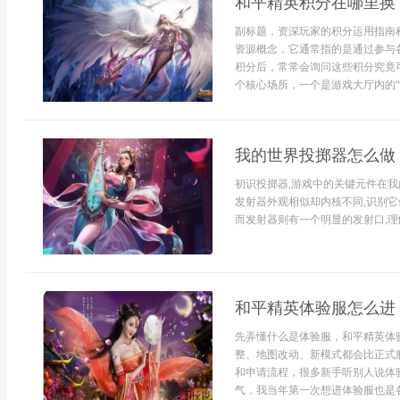
和平精英积分在哪里换
副标题，资深玩家的积分运用指南
资源概念，它通常指的是通过参与
积分后，常常会询问这些积分究竟
个核心场所，一个是游戏大厅内的“活
我的世界投掷器怎么做
初识投掷器,游戏中的关键元件在我
发射器外观相似却内核不同,识别它
而发射器则有一个明显的发射口,理解
和平精英体验服怎么进
先弄懂什么是体验服，和平精英体
整、地图改动、新模式都会比正式
和申请流程，很多新手听别人说体
气，我当年第一次想进体验服也是