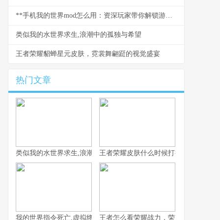
**手机我的世界mod怎么用：资深玩家带你解锁游戏新世界，副标题：从入门到精通的全流程指南。**
类似我的水世界求生,浪潮中的孤独与希望
王者荣耀貂蝉星元皮肤，霓裳舞翩跹的视觉盛宴
热门文章
类似我的水世界求生,浪潮中的孤独与希望
王者荣耀皮肤什么时候打折，资深玩家
我的世界指令死亡,虚拟终结与真实隐喻
王者怎么看荣耀战力，荣耀战力背后的