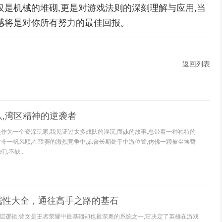
仅是机械的堆砌,更是对游戏法则的深刻理解与应用,当
感将是对你所有努力的最佳回报。
返回列表
队,湾区精神的逆袭者
作为一个资深玩家,我见证过太多战队的浮沉,而gk的故事,总带着一种独特的
非一帆风顺,在联赛的激烈竞争中,gk曾长期处于中游位置,仿佛一颗被尘埃暂
,不缺...
属性大全，通往高手之路的基石
层逻辑,铭文是王者荣耀中最基础却也最深奥的系统之一,它决定了英雄在游戏