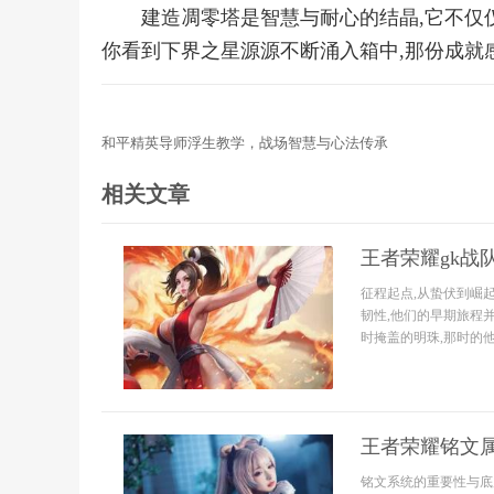
建造凋零塔是智慧与耐心的结晶,它不仅
你看到下界之星源源不断涌入箱中,那份成就
和平精英导师浮生教学，战场智慧与心法传承
相关文章
王者荣耀gk战
征程起点,从蛰伏到崛起
韧性,他们的早期旅程并
时掩盖的明珠,那时的他们
王者荣耀铭文
铭文系统的重要性与底