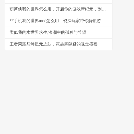
葫芦侠我的世界怎么用，开启你的游戏新纪元，副标题，资深玩家带你解锁方块世界无限潜能
**手机我的世界mod怎么用：资深玩家带你解锁游戏新世界，副标题：从入门到精通的全流程指南。**
类似我的水世界求生,浪潮中的孤独与希望
王者荣耀貂蝉星元皮肤，霓裳舞翩跹的视觉盛宴