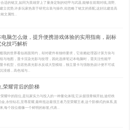
套合适的铭文,如同为英雄穿上了量身定制的铠甲与武器,能够在前期对线,清野,
建立优势,许多玩家热衷于研究出装与操作,却忽略了铭文的搭配,这好比建造高
文属性...
本电脑怎么做，提升便携游戏体验的实用指南，副标
优化技巧解析
槛我的世界看似画面简约，却对硬件有独特要求，它依赖处理器计算方块与
组与地图，显卡渲染光影与纹理，因此选择笔记本电脑时，需关注性能平
显卡机型，但若热衷光影水反或大型模组，独立显卡与强散热设计便不可或
浸感，高色域与...
,荣耀背后的阶梯
者荣耀中的段位,是玩家实力与投入的一种量化体现,它从倔强青铜开始,途经秩
铂金,永恒钻石,至尊星耀,最终抵达最强王者乃至荣耀王者,这个阶梯式的体系,直
,每个段位都像一个鲜明的标签,代表...